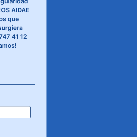
gularidad
ICOS AIDAE
os que
surgiera
747 41 12
ramos!