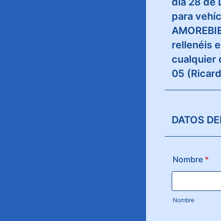
día 28 de
para vehí
AMOREBIET
rellenéis 
cualquier 
05 (Ricar
DATOS DE
Nombre
*
Nombre