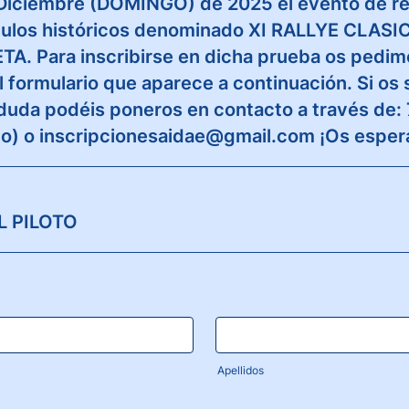
 Diciembre (DOMINGO) de 2025 el evento de re
culos históricos denominado XI RALLYE CLAS
A. Para inscribirse en dicha prueba os pedim
el formulario que aparece a continuación. Si os 
duda podéis poneros en contacto a través de: 
do) o inscripcionesaidae@gmail.com ¡Os espe
L PILOTO
Apellidos