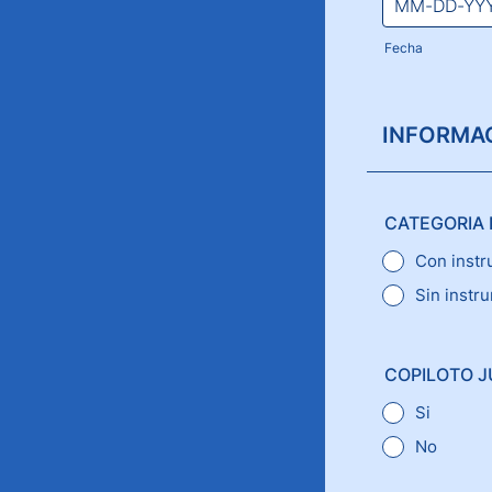
Fecha
INFORMAC
CATEGORIA 
Con inst
Sin instr
COPILOTO J
Si
No