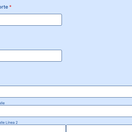
orte
*
lle
alle Línea 2