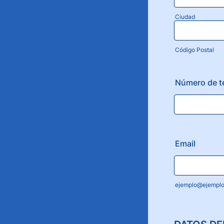
Ciudad
Código Postal
Número de t
Email
ejemplo@ejempl