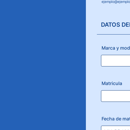
ejemplo@ejempl
DATOS DE
Marca y mod
Matricula
Fecha de mat