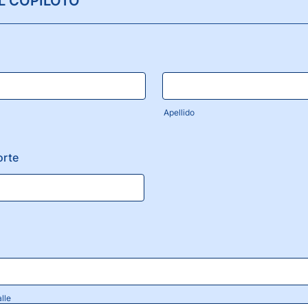
L COPILOTO
Apellido
orte
lle