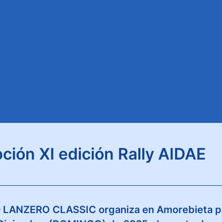
pción XI edición Rally AIDAE
D LANZERO CLASSIC organiza en Amorebieta pa