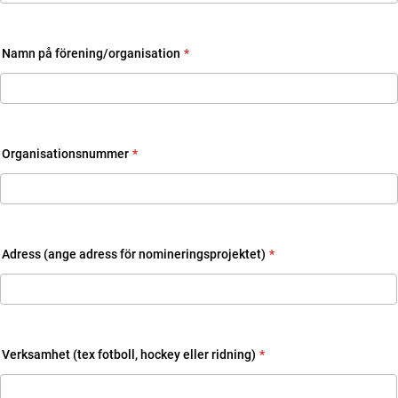
Format: 000-000 00 00.
Namn på förening/organisation
*
Organisationsnummer
*
Adress (ange adress för nomineringsprojektet)
*
Verksamhet (tex fotboll, hockey eller ridning)
*