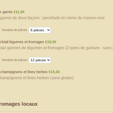
€11,00
és garnis
€
11,00
s garnis de deux façons : persillade et crème de marron-noix
Nombre de pièces
€18,00
cktail légumes et fromages
€
18,00
tail garnies de légumes et fromages (2 types de gariture - sans 
Nombre de pièces
€15,00
 champignons et fines herbes
€
15,00
champignons et fines herbes (sans gluten)
fromages locaux