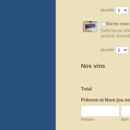
Quantité
Bûche chocol
Délicieuse bû
praliné amande
Quantité
Nos vins
Total
Prénom et Nom (ou nom
Prénom
Nom 