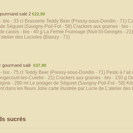
€22,90
 gourmand salé 2
€
22,90
- bio - 33 cl Brasserie Teddy Beer (Pressy-sous-Dondin - 71) C
de Séguret (Savigny-Poil-Fol - 58) Crackers aux graines - bio -
e cassis - bio - 40 g La Ferme Fruirouge (Nuit-St-Georges - 21) J
’atelier des Lucioles (Blanzy - 71)
€37,90
r gourmand salé
€
37,90
- bio - 75 cl Teddy Beer (Pressy-sous-Dondin - 71) Pesto à l’ail 
Longecourt-les-Culetre - 21) Crackers aux graines - bio - 150 g O
gine - 290 ml Le potager de Séguret (Savigny-Poil-Fol - 58) Kits
t dans les fleurs Jolie carte illustrée par Lucie de L’atelier des
ds sucrés