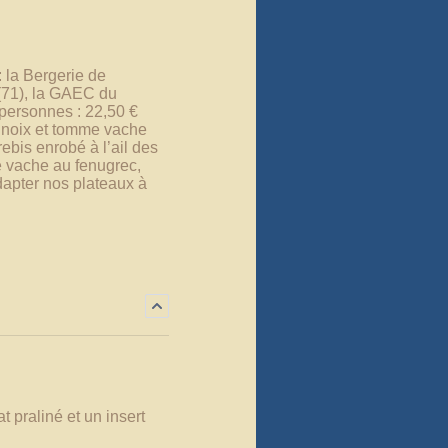
 la Bergerie de
(71), la GAEC du
 personnes : 22,50 €
x noix et tomme vache
ebis enrobé à l’ail des
e vache au fenugrec,
dapter nos plateaux à
praliné et un insert