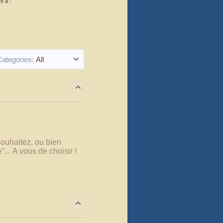
 à :
ategories:
All
ouhaitez, ou bien
... A vous de choisir !