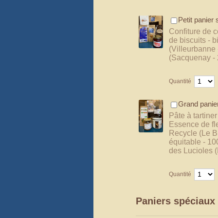
Petit panier
Confiture de c
de biscuits - 
(Villeurbanne 
(Sacquenay - 2
Quantité
Grand panie
Pâte à tartine
Essence de fle
Recycle (Le Br
équitable - 10
des Lucioles (
Quantité
Paniers spéciaux 