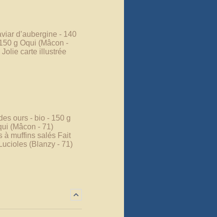
aviar d’aubergine - 140
 150 g Oqui (Mâcon -
olie carte illustrée
des ours - bio - 150 g
qui (Mâcon - 71)
 à muffins salés Fait
 Lucioles (Blanzy - 71)