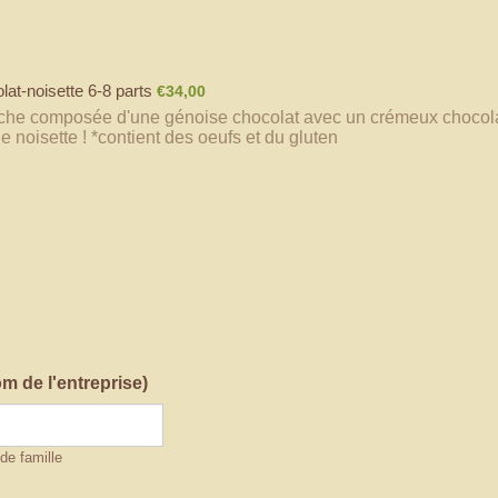
€34,00
at-noisette 6-8 parts
€
34,00
che composée d'une génoise chocolat avec un crémeux chocolat 
 noisette ! *contient des oeufs et du gluten
 de l'entreprise)
de famille