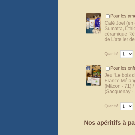
Pour les am
Café Joël (en 
Sumatra, Ethio
céramique Réal
de L’atelier d
Quantité
Pour les enf
Jeu “Le bois d
France Mélange
(Mâcon - 71) /
(Sacquenay - 
Quantité
Nos apéritifs à pa