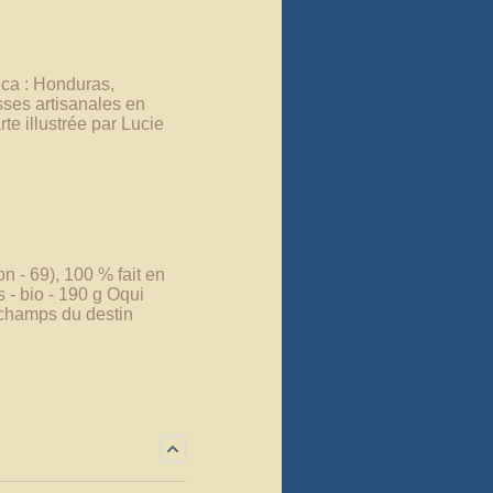
ica : Honduras,
sses artisanales en
e illustrée par Lucie
n - 69), 100 % fait en
 - bio - 190 g Oqui
s champs du destin