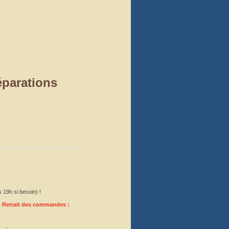
parations
s 19h si besoin) !
.
Retrait des commandes :