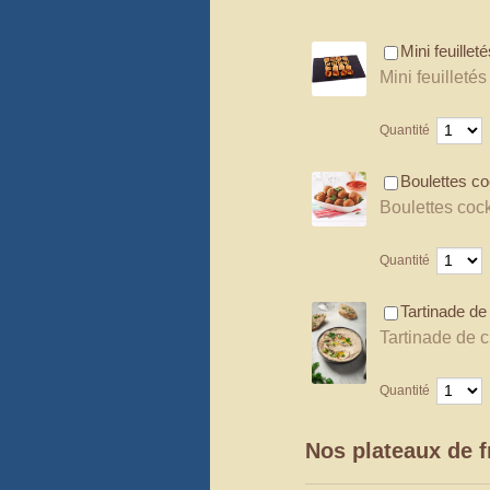
Mini feuillet
Mini feuilleté
Quantité
Boulettes co
Boulettes cock
Quantité
Tartinade de
Tartinade de 
Quantité
Nos plateaux de 