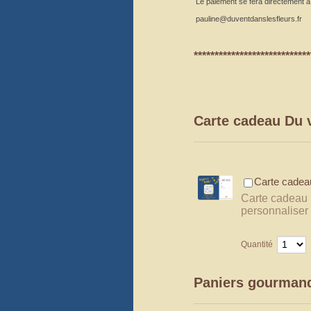
Le paiement se fera directement à l'
pauline@duventdanslesfleurs.fr
****************************
Carte cadeau Du v
Carte cadea
Carte cadeau 
personnaliser 
Quantité
Paniers gourmand