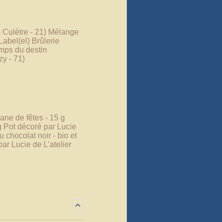
ès Culètre - 21) Mélange
Label(el) Brûlerie
amps du destin
zy - 71)
sane de fêtes - 15 g
 g Pot décoré par Lucie
 chocolat noir - bio et
ar Lucie de L’atelier