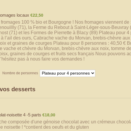
€22,50
fromages locaux
€
22,50
 fromages 100 % bio et Bourgogne ! Nos fromages viennent de :
nouillly (71), la Ferme du Rebout à Saint-Léger-sous-Beuvray 
st (71) et les Formes de Pierrette à Blacy (89) Plateau pour 4
 à l’ail des ours, Cabrache vache du Morvan, brebis-chèvre au
oix et graines de courges Plateau pour 8 personnes : 40,50 € Br
e vache et chèvre du Morvan, brebis-chèvre aux noix, tomme d
isx, graines de courges et fruits secs français Nous pouvons a
n’hésitez pas à nous faire vos demandes !
Nombre de personnes
vos desserts
€18,00
at-noisette 4 -5 parts
€
18,00
che composée d'une génoise chocolat avec un crémeux chocolat 
 noisette ! *contient des oeufs et du gluten