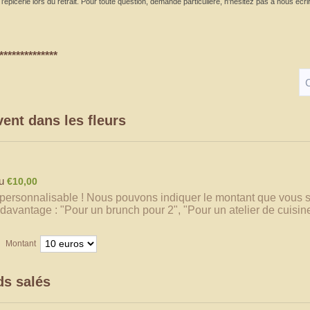
épicerie lors du retrait. Pour toute question, demande particulière, n'hésitez pas à nous écrire
**************
C
ent dans les fleurs
€10,00
u
€
10,00
personnalisable ! Nous pouvons indiquer le montant que vous s
davantage : "Pour un brunch pour 2", "Pour un atelier de cuisine"
Montant
s salés