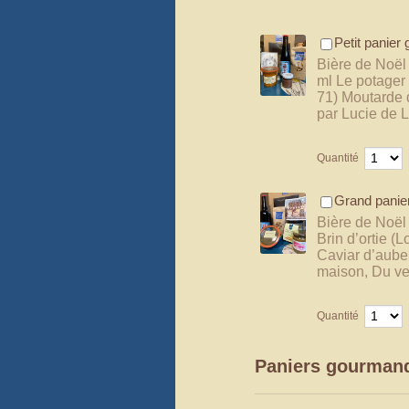
Petit panier
Bière de Noël 
ml Le potager 
71) Moutarde d
par Lucie de L
Quantité
Grand panie
Bière de Noël 
Brin d’ortie (
Caviar d’auber
maison, Du ven
Quantité
Paniers gourman