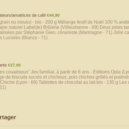
€44,90
ateurs/amatrices de café
€
44,90
grain ou moulu) - bio - 200 g Mélange festif de Noël 100 % arab
pie naturel Label(le) Brûlerie (Villeurbanne - 69) Deux jolies ta
isées par Stéphanie Gien, céramiste (Marmagne - 71) Jolie cart
es Lucioles (Blanzy - 71)
€27,00
ants
€
27,00
es couadsous” Jeu familial, à partir de 6 ans - Editions Opla (Lyo
 de biscuits sucrés et chichous, pois chiches grillés et pralinés
 Chiche (Lyon - 69) Tablettes de chocolat au lait bio - 130 g Le
21)
rtager