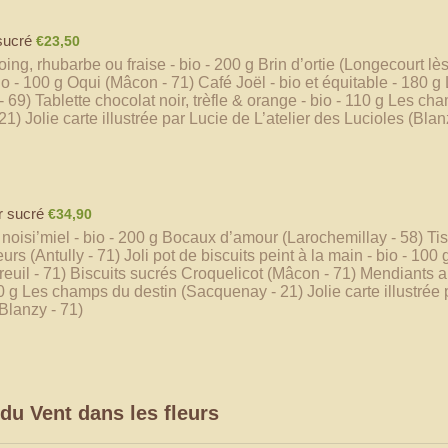
€23,50
 sucré
€
23,50
oing, rhubarbe ou fraise - bio - 200 g Brin d’ortie (Longecourt l
bio - 100 g Oqui (Mâcon - 71) Café Joël - bio et équitable - 180 g 
- 69) Tablette chocolat noir, trèfle & orange - bio - 110 g Les ch
1) Jolie carte illustrée par Lucie de L’atelier des Lucioles (Blan
€34,90
r sucré
€
34,90
r noisi’miel - bio - 200 g Bocaux d’amour (Larochemillay - 58) Ti
urs (Antully - 71) Joli pot de biscuits peint à la main - bio - 100
euil - 71) Biscuits sucrés Croquelicot (Mâcon - 71) Mendiants au
0 g Les champs du destin (Sacquenay - 21) Jolie carte illustrée p
Blanzy - 71)
du Vent dans les fleurs