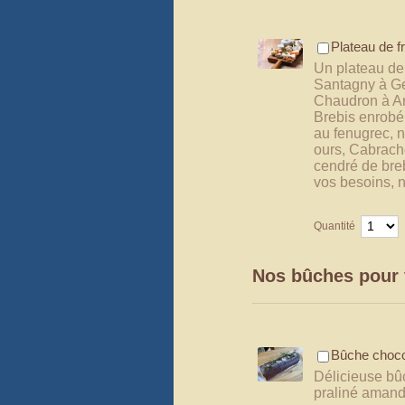
Plateau de 
Un plateau de
Santagny à Ge
Chaudron à Ano
Brebis enrobé
au fenugrec, n
ours, Cabrach
cendré de breb
vos besoins, 
Quantité
Nos bûches pour 
Bûche chocol
Délicieuse bû
praliné amande