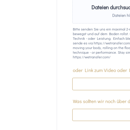
Dateien durchsuc
Dateien hi
Bitte senden Sie uns ein maximal 2-
bewegst und auf dem Boden rollst. G
Technik - oder Leistung. Einfach bl
sende es via https://wetransfer.co
moving your body, rolling on the floor
technique - or performance. Stay si
https://wetransfer.com/
oder Link zum Video oder Do
Was sollten wir noch über 