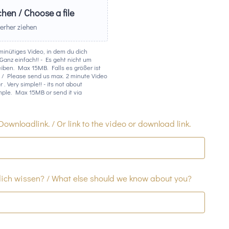
hen / Choose a file
erher ziehen
minütiges Video, in dem du dich
anz einfach!! - Es geht nicht um
eiben. Max 15MB. Falls es größer ist
m / Please send us max. 2 minute Video
 . Very simple!! - its not about
mple. Max 15MB or send it via
wnloadlink. / Or link to the video or download link.
dich wissen? / What else should we know about you?