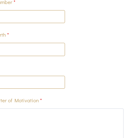
umber
*
rth
*
ter of Motivation
*