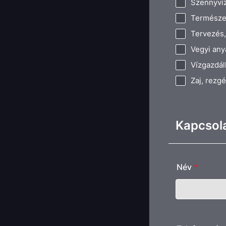
Szennyvíz
Természe
Tervezés,
Vegyi any
Vízgazdá
Zaj, rezg
Kapcsola
Név
*