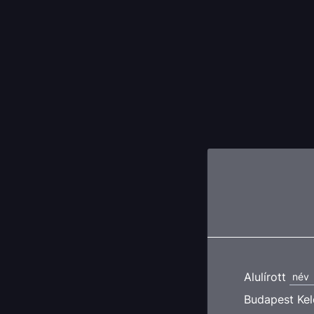
Alulírott
név
Budapest Kel