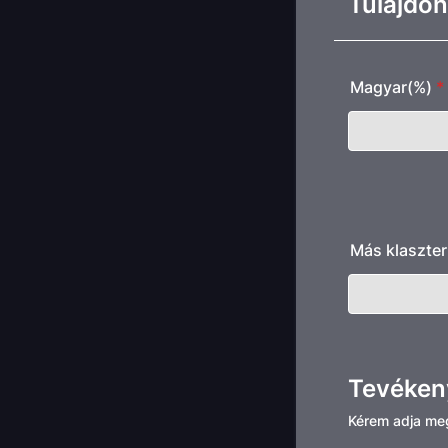
Tulajdo
Magyar(%)
*
Más klaszter
Tevéken
Kérem adja meg