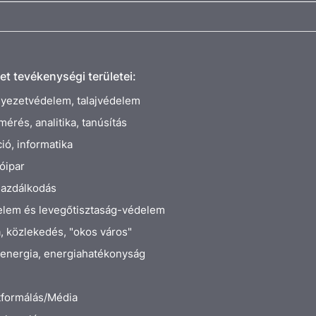
t tevékenységi területei:
yezetvédelem, talajvédelem
mérés, analitika, tanúsítás
ció, informatika
óipar
gazdálkodás
elem és levegőtisztaság-védelem
a, közlekedés, "okos város"
energia, energiahatékonyság
tformálás/Média