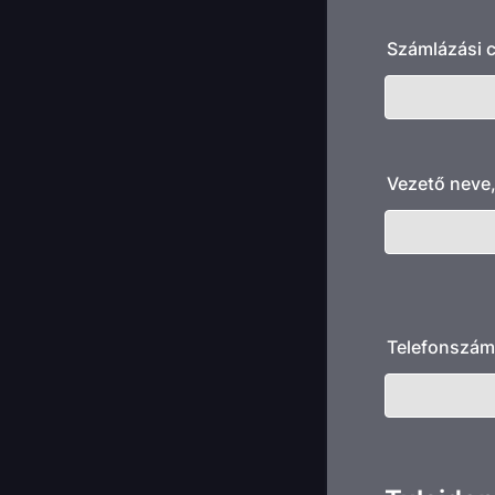
Számlázási 
Vezető neve
Telefonszám