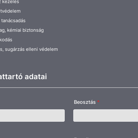
 kezelés
tvédelem
 tanácsadás
ag, kémiai biztonság
lkodás
és, sugárzás elleni védelem
ttartó adatai
Beosztás
*