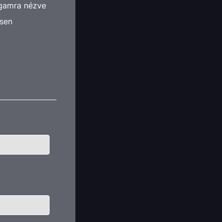
agamra nézve
esen