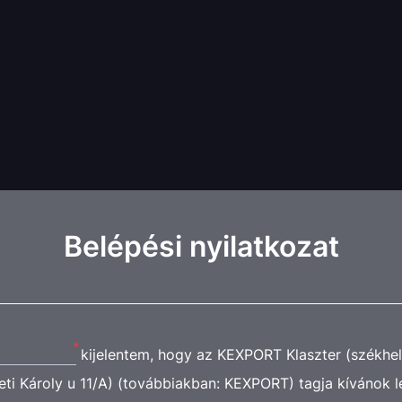
Belépési nyilatkozat
*
kijelentem, hogy az KEXPORT Klaszter (székhel
eti Károly u 11/A) (továbbiakban: KEXPORT) tagja kívánok l