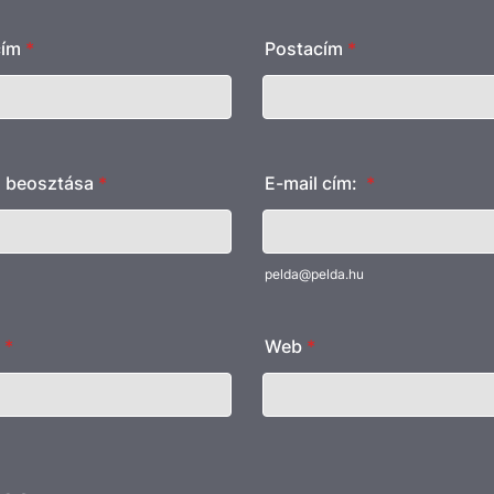
cím
*
Postacím
*
, beosztása
*
E-mail cím:
*
pelda@pelda.hu
*
Web
*