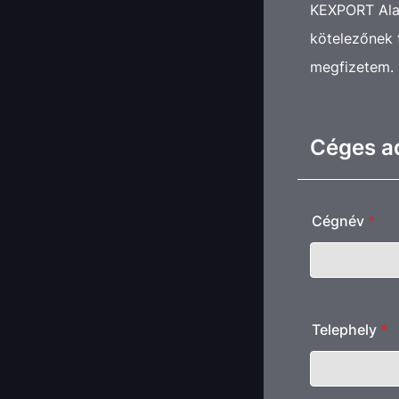
KEXPORT Alap
kötelezőnek 
megfizetem.
Céges a
Cégnév
*
Telephely
*