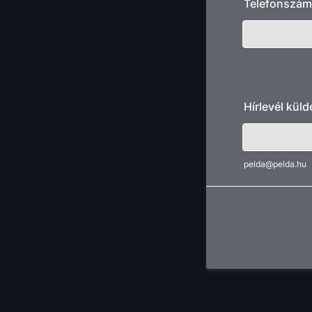
Telefonszám
Hírlevél kül
pelda@pelda.hu