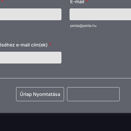
*
E-mail
*
pelda@pelda.hu
déséhez e-mail cím(ek)
*
Űrlap Nyomtatása
Küldés