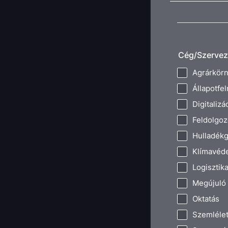
Cég/Szerveze
Agrárkörn
Állapotfel
Digitalizá
Feldolgoz
Hulladék
Klímavéd
Logisztik
Megújuló 
Oktatás
Szemléle