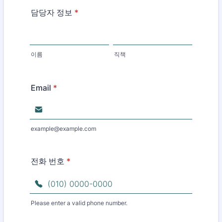
담당자 정보
*
이름
직책
Email
*
example@example.com
전화 번호
*
Please enter a valid phone number.
Format: (010) 0000-0000.