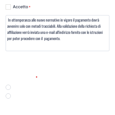
Autorizzo la fotografia e/o la ripresa del Sottoscritto,
effettuata ai soli fini istituzionali, durante lo svolgimento
delle attività e/o delle manifestazioni organizzate
dall'Associazione
*
fornisco il mio consenso
non fornisco il mio consenso
Acconsento al trattamento ed alla pubblicazione, per soli
fini istituzionali di video, fotografie e/o immagini atte a