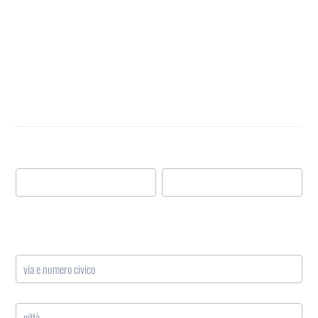
DATI ANAGRAFICI del
Candidato
Nome
Nome
Cognome
Indirizzo
via e numero civico