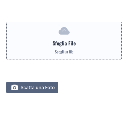
Se hai già una copia salvata in memoria dei tuoi documenti
(Carta di Identità e Codice Fiscale fronte/Retro) puoi
caricarli qui.
Sfoglia File
Scegli un file
Se invece non ne hai una copia puoi scattare una foto con il
tuo dispositivo mobile e caricarla direttamente da qui.