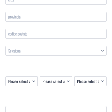
Città
Nazione / Provincia
Codice Postale
Paese
Data di Nascita
Mese
Giorno
Anno
Luogo di Nascita