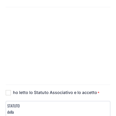
segnalare al responsabile eventuali criticità
Qui di seguito
ti chiederemo di leggere con attenzione ed esprimere la tua
adesione alle norme che regolano la nostra vita associativa; inoltre ti
chiederemo di indicare le tue preferenze in merito a fotografie e
video ed alla loro pubblicazione sul sito e le pubblicazioni
associative, inclusi i canali social. Riceverai una copia direttamente
sulla tua e-mail e comunque ti sarà sempre possibile modificare le
tue indicazioni facendocelo sapere alla e-mail
segreteria@velistidellanima.com