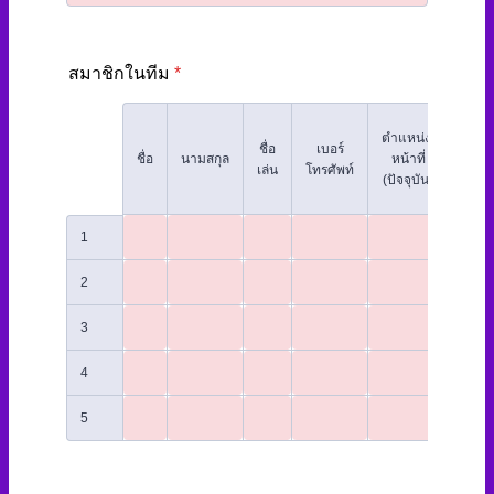
สมาชิกในทีม
*
ตำแหน่ง/
ชื่อ
ชื่อ
เบอร์
Rows
ชื่อ
นามสกุล
หน้าที่
ห
เล่น
โทรศัพท์
(ปัจจุบัน)
มหาว
1
2
3
4
5