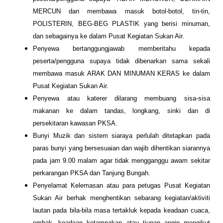
MERCUN dan membawa masuk botol-botol, tin-tin,
POLISTERIN, BEG-BEG PLASTIK yang berisi minuman,
dan sebagainya ke dalam Pusat Kegiatan Sukan Air.
Penyewa bertanggungjawab memberitahu kepada
peserta/pengguna supaya tidak dibenarkan sama sekali
membawa masuk ARAK DAN MINUMAN KERAS ke dalam
Pusat Kegiatan Sukan Air.
Penyewa atau katerer dilarang membuang sisa-sisa
makanan ke dalam tandas, longkang, sinki dan di
persekitaran kawasan PKSA.
Bunyi Muzik dan sistem siaraya perlulah ditetapkan pada
paras bunyi yang bersesuaian dan wajib dihentikan siarannya
pada jam 9.00 malam agar tidak mengganggu awam sekitar
perkarangan PKSA dan Tanjung Bungah.
Penyelamat Kelemasan atau para petugas Pusat Kegiatan
Sukan Air berhak menghentikan sebarang kegiatan/aktiviti
lautan pada bila-bila masa tertakluk kepada keadaan cuaca,
ombak, keadaan ketampakan atau tiupan angin mengikut