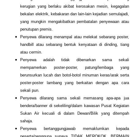
kerugian yang berlaku akibat kerosakan mesin, kegagalan
bekalan elektrik, kebakaran dan lain-lain kejadian semulajadi,
yang mungkin mengakibatkan pembatalan penyewaan atau
penutupan premis.
Penyewa dilarang menampal atau melekat sebarang poster,
handbill atau sebarang bentuk kenyataan di dinding, tiang
atau cermin.
Penyewa adalah tidak dibenarkan sama sekali
mempamerkan poster-poster, patung/lembaga yang
berunsurkan lucah dan botol-botol minuman keras/arak serta
poster-poster lambang yang berkaitan dengan apa cara
sekali pun.
Penyewa dilarang sama sekali memasang apa-apa jua
bendera/banner di sekeliling/dalam kawasan Pusat Kegiatan
Sukan Air kecuali di dalam Dewan/Bilik yang ditempah
sahaja.
Penyewa bertanggungjawab memaklumkan kepada
peserta/pengguna supaya TIDAK MEROKOK, BERMAIN