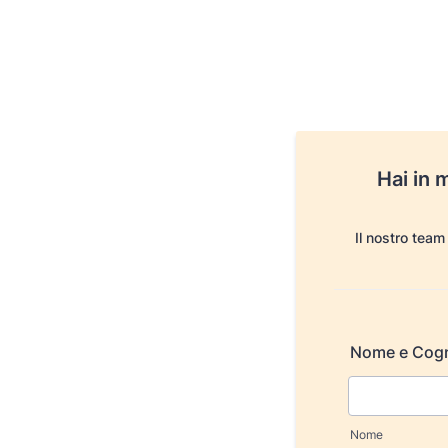
Hai in 
Il nostro team
Nome e Cog
Nome