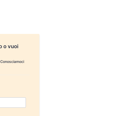
o o vuoi
a. Conosciamoci