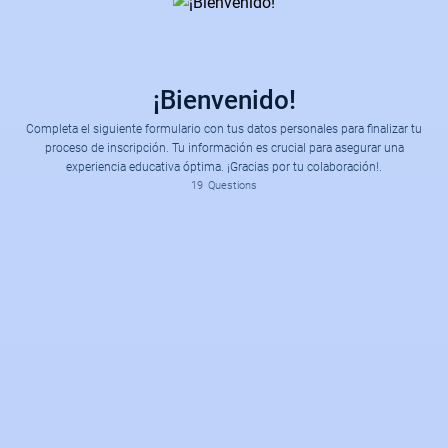
¡Bienvenido!
Completa el siguiente formulario con tus datos personales para finalizar tu
proceso de inscripción. Tu información es crucial para asegurar una
experiencia educativa óptima. ¡Gracias por tu colaboración!.
Licenciatura en Derecho.
Licenciatura en Contaduría, Fiscal y Finanzas.
19
Questions
Selecciona el programa académico al que realizaras tu inscripción.
Especialidad y Maestría en Impuestos.
Especialidad y Maestría en Inteligencia de Negocios.