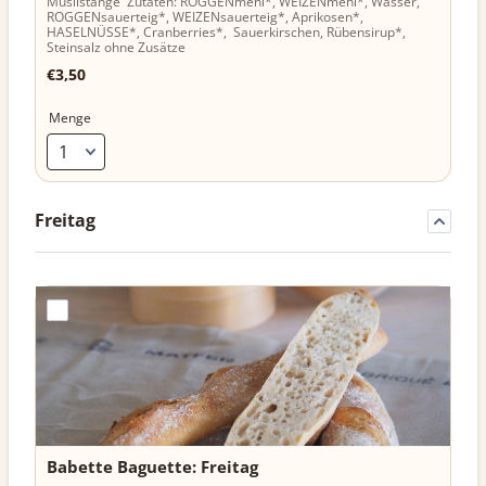
Müslistange Zutaten: ROGGENmehl*, WEIZENmehl*, Wasser,
ROGGENsauerteig*, WEIZENsauerteig*, Aprikosen*,
HASELNÜSSE*, Cranberries*, Sauerkirschen, Rübensirup*,
Steinsalz ohne Zusätze
€3,50
€
3,50
Menge
Freitag
Babette Baguette: Freitag