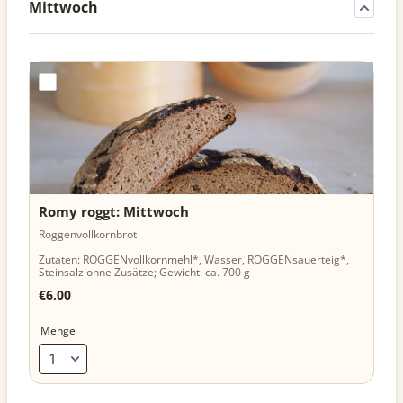
Mittwoch
Romy roggt: Mittwoch 
Roggenvollkornbrot
Zutaten: ROGGENvollkornmehl*, Wasser, ROGGENsauerteig*,
Steinsalz ohne Zusätze; Gewicht: ca. 700 g
€6,00
€
6,00
Menge