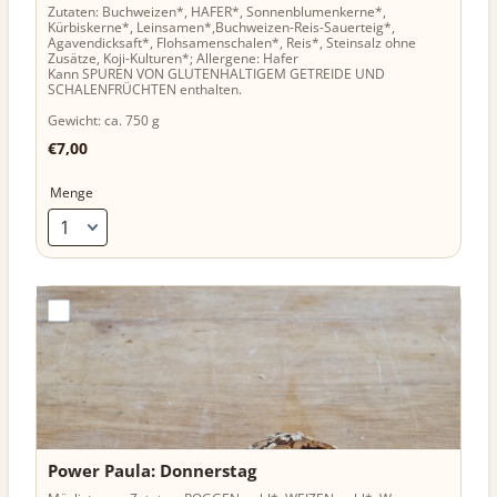
Zutaten: Buchweizen*, HAFER*, Sonnenblumenkerne*,
Kürbiskerne*, Leinsamen*,Buchweizen-Reis-Sauerteig*,
Agavendicksaft*, Flohsamenschalen*, Reis*, Steinsalz ohne
Zusätze, Koji-Kulturen*; Allergene: Hafer
Kann SPUREN VON GLUTENHALTIGEM GETREIDE UND
SCHALENFRÜCHTEN enthalten.
Gewicht: ca. 750 g
€7,00
€
7,00
Menge
Power Paula: Donnerstag