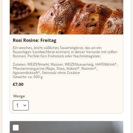
Rosi Rosine: Freitag 
Ein weiches, leicht süßliches Sauerteigbrot, das an ein
flauschiges Sandwichbrot erinnert; in dieser Variante mit süßen
Rosinen. Perfekt fürs Frühstück oder Nachmittagstee;
Zutaten: WEIZENmehl, Wasser, WEIZENsauerteig, HAFERdrink*,
Pflanzenmargarine (Raps, Shea, Kokos)*, Rosinen*,
Agavendicksaft*, Steinsalz ohne Zusätze
Gewicht: ca. 600 g
€7,00
€
7,00
Menge