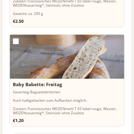
Zutaten: Französisches WEIZENmehl T 65 label rouge, Wasser,
WEIZENsauerteig*, Steinsalz ohne Zusätze
Gewicht: ca. 200 g
€2,50
€
2,50
Baby Babette: Freitag
Sauerteig-Baguettebrötchen
Auch halbgebacken zum Aufbacken möglich.
Zutaten: Französisches WEIZENmehl T 65 label rouge, Wasser,
WEIZENsauerteig*, Steinsalz ohne Zusätze
€1,20
€
1,20