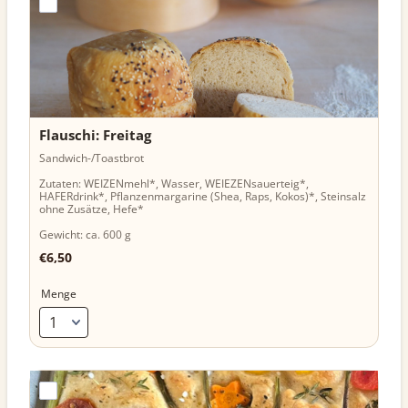
Flauschi: Freitag
Sandwich-/Toastbrot
Zutaten: WEIZENmehl*, Wasser, WEIEZENsauerteig*,
HAFERdrink*, Pflanzenmargarine (Shea, Raps, Kokos)*, Steinsalz
ohne Zusätze, Hefe*
Gewicht: ca. 600 g
€6,50
€
6,50
Menge