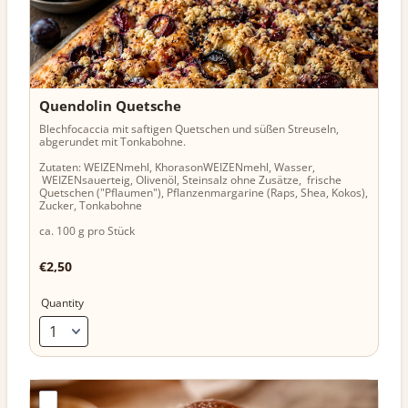
Quendolin Quetsche
Blechfocaccia mit saftigen Quetschen und süßen Streuseln,
abgerundet mit Tonkabohne.
Zutaten: WEIZENmehl, KhorasonWEIZENmehl, Wasser,
WEIZENsauerteig, Olivenöl, Steinsalz ohne Zusätze, frische
Quetschen ("Pflaumen"), Pflanzenmargarine (Raps, Shea, Kokos),
Zucker, Tonkabohne
ca. 100 g pro Stück
€2,50
€
2,50
Quantity