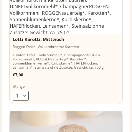
Lotti Karotti: Mittwoch
Roggen-Dinkel-Vollkornbrot mit Karotten
Zutaten: DINKELvollkornmehl*, ChampagnerROGGEN-
Vollkornmehl, ROGGENsauerteig*, Karotten*,
Sonnenblumenkerne*, Kürbiskerne*, HAFERflocken,
Leinsamen*, Steinsalz ohne Zusätze; Gewicht: ca. 750 g
€7,00
€
7,00
Menge