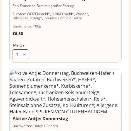
San-Francisco-Brot mit großer Porung
Zutaten: WEIZENmehl*, DINKELmehl*, Wasser,
DINKELsauerteig*, Steinsalz ohne Zusätze
Gewicht: ca. 700g
€6,50
€
6,50
Menge
Aktive Antje: Donnerstag
Buchweizen-Hafer + Saaten.