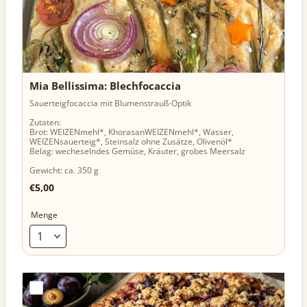
Mia Bellissima: Blechfocaccia
Sauerteigfocaccia mit Blumenstrauß-Optik
Zutaten:
Brot: WEIZENmehl*, KhorasanWEIZENmehl*, Wasser,
WEIZENsauerteig*, Steinsalz ohne Zusätze, Olivenöl*
Belag: wecheselndes Gemüse, Kräuter, grobes Meersalz
Gewicht: ca. 350 g
€5,00
€
5,00
Menge