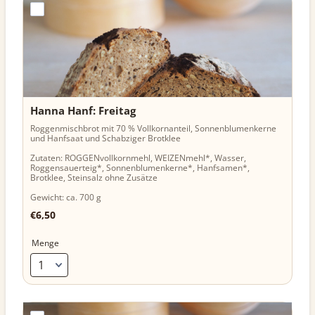
Hanna Hanf: Freitag
Roggenmischbrot mit 70 % Vollkornanteil, Sonnenblumenkerne
und Hanfsaat und Schabziger Brotklee
Zutaten: ROGGENvollkornmehl, WEIZENmehl*, Wasser,
Roggensauerteig*, Sonnenblumenkerne*, Hanfsamen*,
Brotklee, Steinsalz ohne Zusätze
Gewicht: ca. 700 g
€6,50
€
6,50
Menge