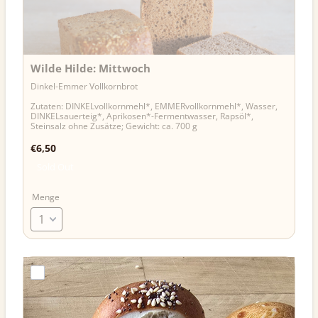
Wilde Hilde: Mittwoch
Dinkel-Emmer Vollkornbrot
Zutaten: DINKELvollkornmehl*, EMMERvollkornmehl*, Wasser,
DINKELsauerteig*, Aprikosen*-Fermentwasser, Rapsöl*,
Steinsalz ohne Zusätze; Gewicht: ca. 700 g
€6,50
€
6,50
Sold Out
Menge