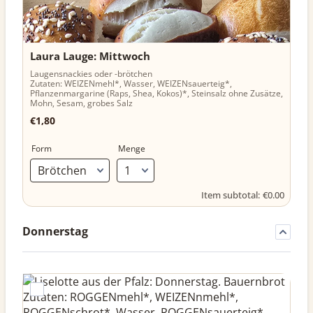
Laura Lauge: Mittwoch
Laugensnackies oder -brötchen
Zutaten: WEIZENmehl*, Wasser, WEIZENsauerteig*,
Pflanzenmargarine (Raps, Shea, Kokos)*, Steinsalz ohne Zusätze,
Mohn, Sesam, grobes Salz
€1,80
€
1,80
Form
Menge
€0.00
Item subtotal:
€
0.00
Donnerstag