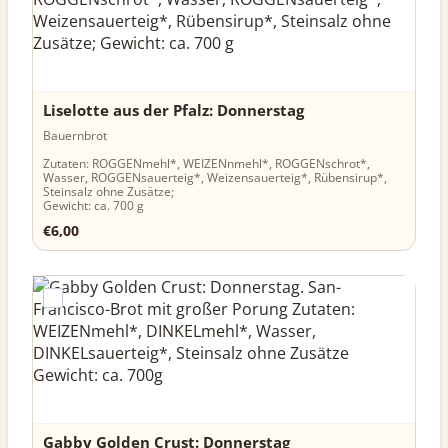
Liselotte aus der Pfalz: Donnerstag
Bauernbrot
Zutaten: ROGGENmehl*, WEIZENnmehl*, ROGGENschrot*,
Wasser, ROGGENsauerteig*, Weizensauerteig*, Rübensirup*,
Steinsalz ohne Zusätze;
Gewicht: ca. 700 g
€6,00
€
6,00
Gabby Golden Crust: Donnerstag