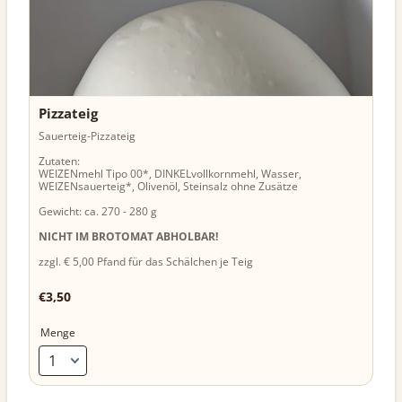
Pizzateig
Sauerteig-Pizzateig
Zutaten:
WEIZENmehl Tipo 00*, DINKELvollkornmehl, Wasser,
WEIZENsauerteig*, Olivenöl, Steinsalz ohne Zusätze
Gewicht: ca. 270 - 280 g
NICHT IM BROTOMAT ABHOLBAR!
zzgl. € 5,00 Pfand für das Schälchen je Teig
€3,50
€
3,50
Menge