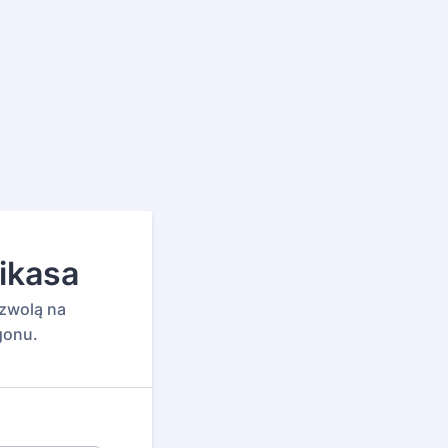
likasa
ozwolą na
gonu.