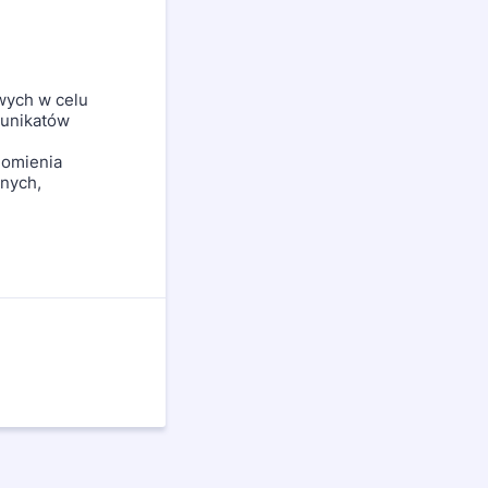
wych w celu
munikatów
homienia
nych,