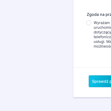
Zgoda na pr
Wyrażam 
uruchomie
dotyczący
telefonic
usługi. M
możliwośc
Sprawdź p