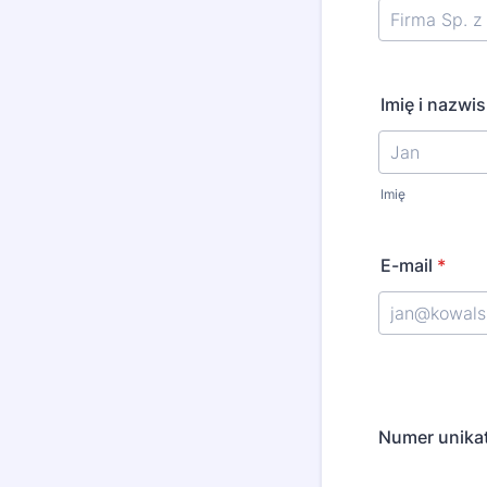
Imię i nazwi
Imię
E-mail
*
Numer unika