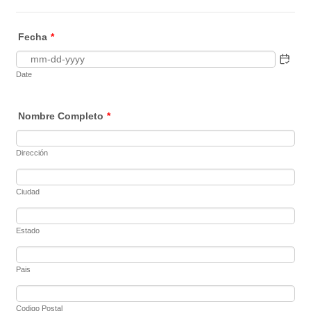
Fecha
*
Date
Nombre Completo
*
Dirección
Ciudad
Estado
Pais
Codigo Postal