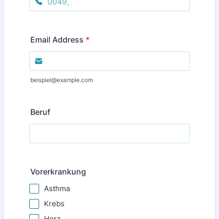
Format: (000) 000-0000.
Email Address
*
beispiel@example.com
Beruf
Vorerkrankung
Asthma
Krebs
Herz