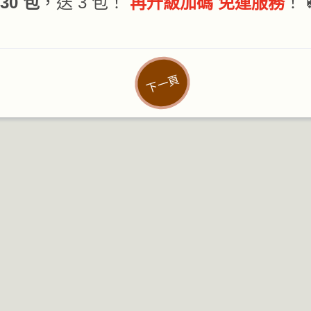
30 包
，送 3 包！
再升級加碼 免運服務
！ 
下一頁