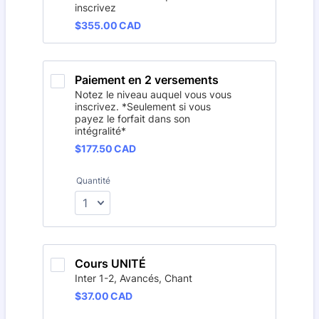
inscrivez
$355.00 CAD
$
355.00
CAD
Paiement en 2 versements
Notez le niveau auquel vous vous
inscrivez. *Seulement si vous
payez le forfait dans son
intégralité*
$177.50 CAD
$
177.50
CAD
Quantité
Cours UNITÉ
Inter 1-2, Avancés, Chant
$37.00 CAD
$
37.00
CAD