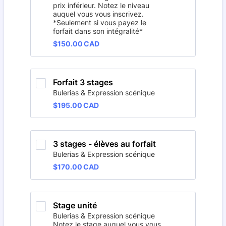
prix inférieur. Notez le niveau
auquel vous vous inscrivez.
*Seulement si vous payez le
forfait dans son intégralité*
$150.00 CAD
$
150.00
CAD
Forfait 3 stages
Bulerias & Expression scénique
$195.00 CAD
$
195.00
CAD
3 stages - élèves au forfait
Bulerias & Expression scénique
$170.00 CAD
$
170.00
CAD
Stage unité
Bulerias & Expression scénique
Notez le stage auquel vous vous