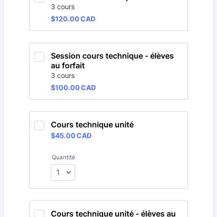
3 cours
$120.00 CAD
$
120.00
CAD
Session cours technique - élèves 
au forfait
3 cours
$100.00 CAD
$
100.00
CAD
Cours technique unité
$45.00 CAD
$
45.00
CAD
Quantité
Cours technique unité - élèves au 