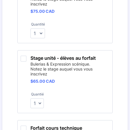
inscrivez
$75.00 CAD
$
75.00
CAD
Quantité
Stage unité - élèves au forfait
Bulerias & Expression scénique.
Notez le stage auquel vous vous
inscrivez
$65.00 CAD
$
65.00
CAD
Quantié
Forfait cours technique