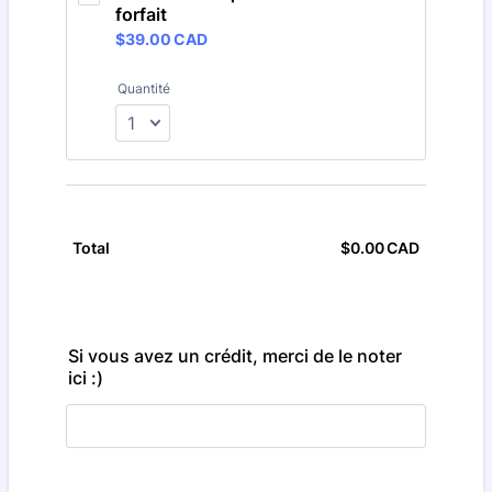
forfait
$39.00 CAD
$
39.00
CAD
Quantité
$
0.00
CAD
$0.00 CA
Total
Si vous avez un crédit, merci de le noter
ici :)