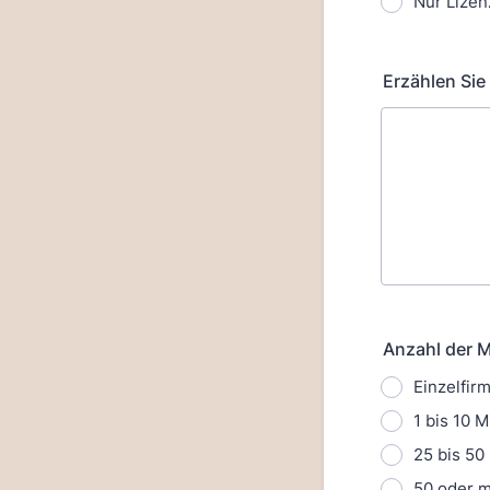
Nur Lize
Erzählen Sie
Anzahl der M
Einzelfir
1 bis 10 M
25 bis 50 
50 oder m