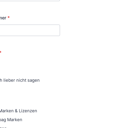
mer
*
*
h lieber nicht sagen
Marken & Lizenzen
bag Marken