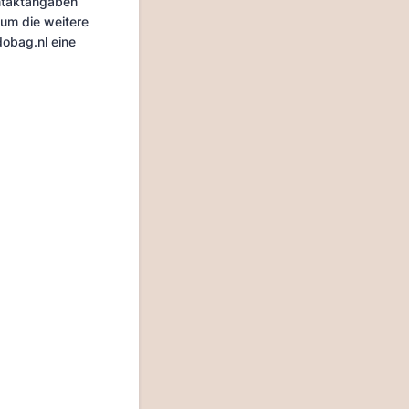
ontaktangaben
um die weitere
obag.nl eine