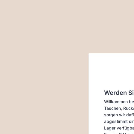
Werden Si
Willkommen bei
Taschen, Rucks
sorgen wir daf
abgestimmt sin
Lager verfügb