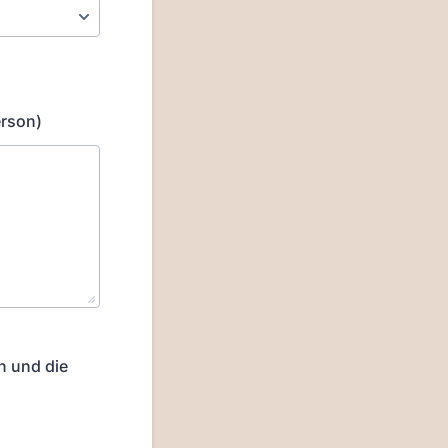
erson)
n und die