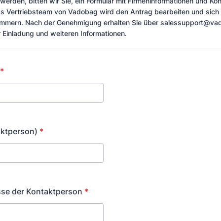
 werden, bitten wir Sie, ein Formular mit Firmeninformationen und K
as Vertriebsteam von Vadobag wird den Antrag bearbeiten und sich 
mmern. Nach der Genehmigung erhalten Sie über salessupport@vad
r Einladung und weiteren Informationen.
*
ktperson)
*
sse der Kontaktperson
*