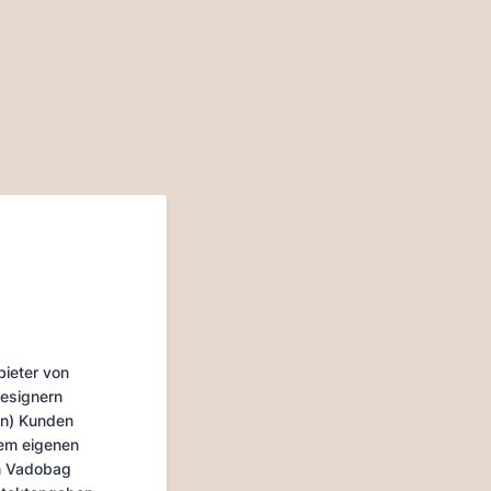
bieter von
Designern
en) Kunden
rem eigenen
on Vadobag