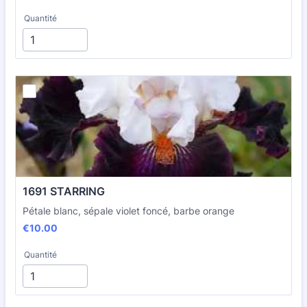
Quantité
1691 STARRING
Pétale blanc, sépale violet foncé, barbe orange
€10.00
€
10.00
Quantité