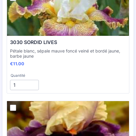
3030 SORDID LIVES
Pétale blanc, sépale mauve foncé veiné et bordé jaune,
barbe jaune
€11.00
€
11.00
Quantité