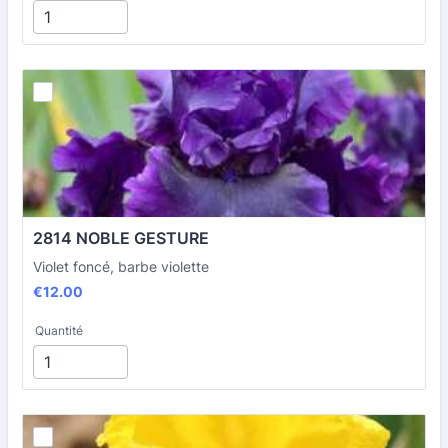
2814 NOBLE GESTURE
Violet foncé, barbe violette
€12.00
€
12.00
Quantité