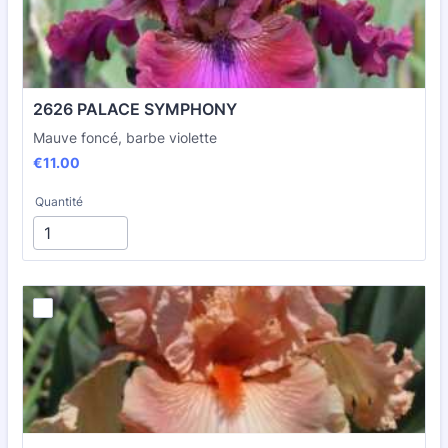
2626 PALACE SYMPHONY
Mauve foncé, barbe violette
€11.00
€
11.00
Quantité