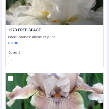
1279 FREE SPACE
Blanc, barbe blanche et jaune
€9.00
€
9.00
Quantité