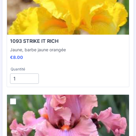
1093 STRIKE IT RICH
Jaune, barbe jaune orangée
€8.00
€
8.00
Quantité