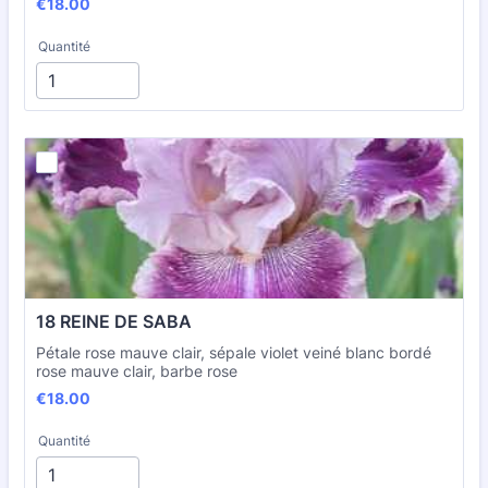
€18.00
€
18.00
Quantité
18 REINE DE SABA
Pétale rose mauve clair, sépale violet veiné blanc bordé
rose mauve clair, barbe rose
€18.00
€
18.00
Quantité