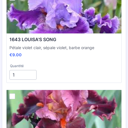
1643 LOUISA'S SONG
Pétale violet clair, sépale violet, barbe orange
€9.00
€
9.00
Quantité