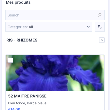
Mes produits
Categories:
All
IRIS - RHIZOMES
52 MAITRE PANISSE
Bleu foncé, barbe bleue
€14.00
€
14.00