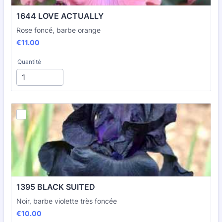
1644 LOVE ACTUALLY
Rose foncé, barbe orange
€11.00
€
11.00
Quantité
1395 BLACK SUITED
Noir, barbe violette très foncée
€10.00
€
10.00