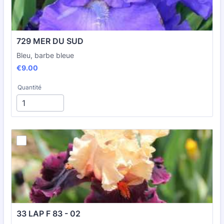
729 MER DU SUD
Bleu, barbe bleue
€9.00
€
9.00
Quantité
33 LAP F 83 - 02