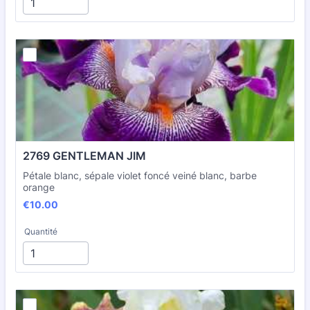
2769 GENTLEMAN JIM
Pétale blanc, sépale violet foncé veiné blanc, barbe
orange
€10.00
€
10.00
Quantité