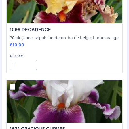
1599 DECADENCE
Pétale jaune, sépale bordeaux bordé beige, barbe orange
€10.00
€
10.00
Quantité
1621 GRACIOUS CURVES