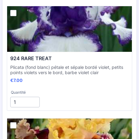
924 RARE TREAT
Plicata (fond blanc) pétale et sépale bordé violet, petits
points violets vers le bord, barbe violet clair
€7.00
€
7.00
Quantité