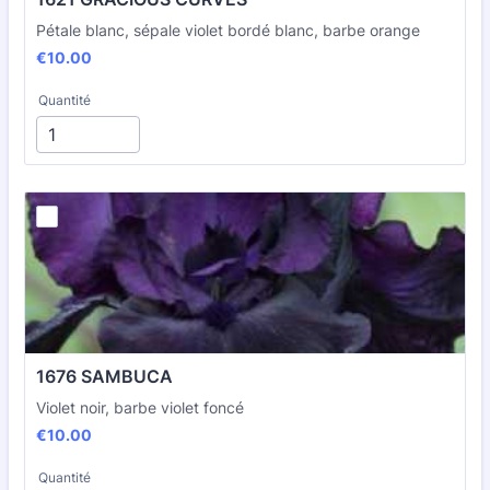
Pétale blanc, sépale violet bordé blanc, barbe orange
€10.00
€
10.00
Quantité
1676 SAMBUCA
Violet noir, barbe violet foncé
€10.00
€
10.00
Quantité