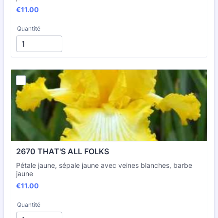
€11.00
€
11.00
Quantité
2670 THAT'S ALL FOLKS
Pétale jaune, sépale jaune avec veines blanches, barbe
jaune
€11.00
€
11.00
Quantité