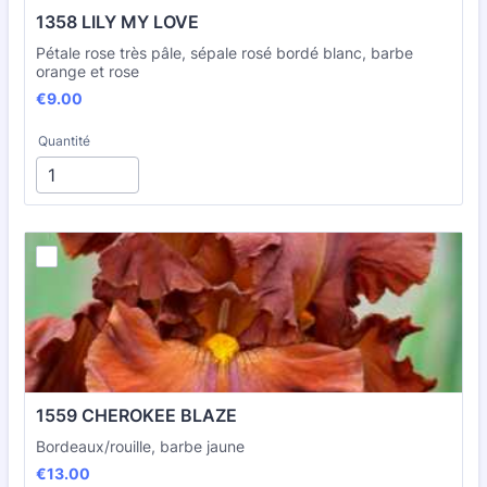
1358 LILY MY LOVE
Pétale rose très pâle, sépale rosé bordé blanc, barbe
orange et rose
€9.00
€
9.00
Quantité
1559 CHEROKEE BLAZE
Bordeaux/rouille, barbe jaune
€13.00
€
13.00