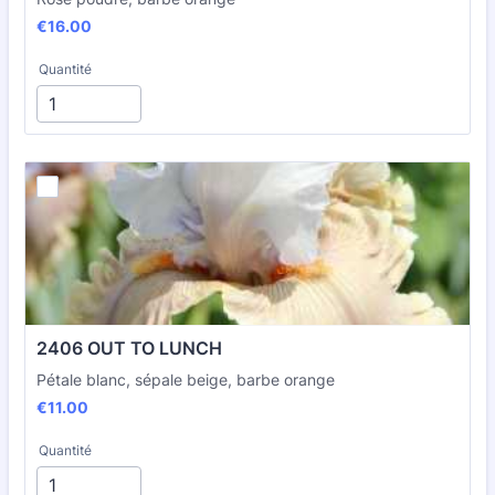
€16.00
€
16.00
Quantité
2406 OUT TO LUNCH
Pétale blanc, sépale beige, barbe orange
€11.00
€
11.00
Quantité