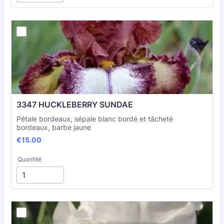
3347 HUCKLEBERRY SUNDAE
Pétale bordeaux, sépale blanc bordé et tâcheté
bordeaux, barbe jaune
€15.00
€
15.00
Quantité