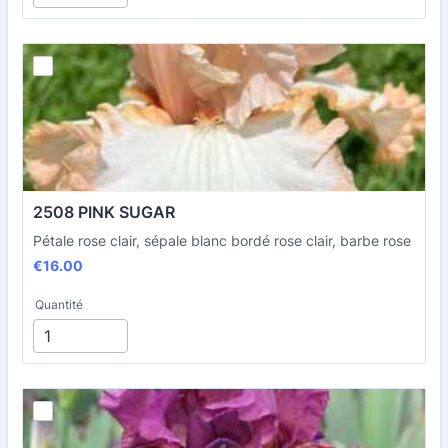
2508 PINK SUGAR
Pétale rose clair, sépale blanc bordé rose clair, barbe rose
€16.00
€
16.00
Quantité