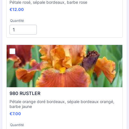
Pétale rosé, sépale bordeaux, barbe rose
€12.00
€
12.00
Quantité
980 RUSTLER
Pétale orange doré bordeaux, sépale bordeaux orangé,
barbe jaune
€7.00
€
7.00
Quantité