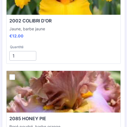
2002 COLIBRI D'OR
Jaune, barbe jaune
€12.00
€
12.00
Quantité
2085 HONEY PIE
Rosé poudré, barbe orange