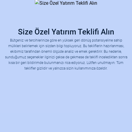
Size Özel Yatırım Teklifi Alın
Bütçeniz ve tercihlerinize göre en yüksek geri dönüş potansiyeline sahip
mülkleri belirlemek için sizden bilgi topluyoruz. Bu tekliflerin hazırlanması,
ekibimiz tarafından önemli ölçüde analiz ve emek gerektirir. Bu nedenle,
sunduğumuz seçenekler ilginizi çekse de çekmese de teklifi inceledikten sonra
kısa bir geri bildirimde bulunmanızı rica ediyoruz. Lütfen unutmayın: Tüm
teklifler gizlidir ve yalnızca sizin kullanımınıza özeldir.
Hangi yatırım türü sizin için en ilgi çekici?
Hedeflerinizi daha iyi anlamamıza yardımcı olun — yatırım planınızı birlikte şekillendirelim.
Tahmini Yatırım Bütçeniz Nedir? (Lira cinsinden lütfen belirtiniz)
🟢 Bütçenizi Türk Lirası olarak bizimle paylaşırsanız, size özel olarak tek bir yatırım veya yüksek getiri potansiyeline sahip küçük bir portföy oluşturmak için en uygun fırsatları birlikte belirleyebiliriz. Hedefimiz, bütçeniz dâhilinde maksimum kazanç sağlamaktır.