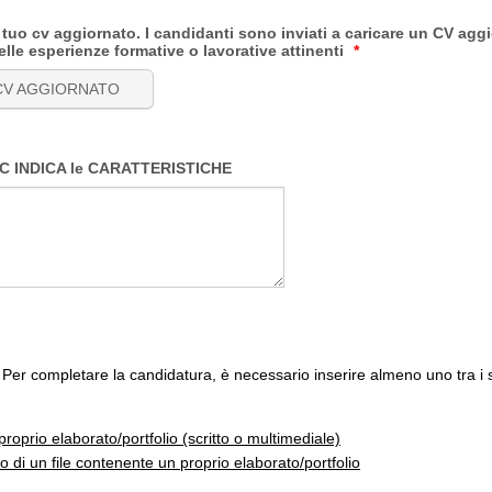
uo cv aggiornato. I candidanti sono inviati a caricare un CV agg
le esperienze formative o lavorative attinenti
*
 CV AGGIORNATO
PC INDICA le CARATTERISTICHE
Per completare la candidatura, è necessario inserire almeno uno tra i 
proprio elaborato/portfolio (scritto o multimediale)
o di un file contenente un proprio elaborato/portfolio