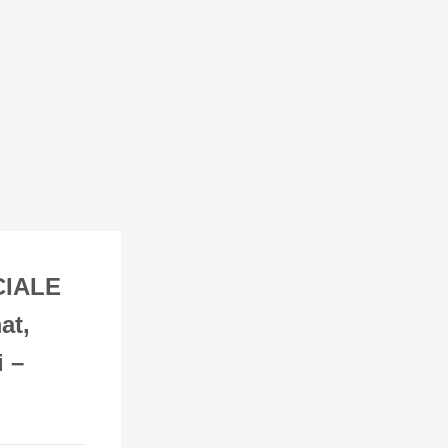
CIALE
at,
i –