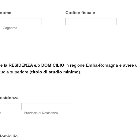
gnome
Codice fiscale
Cognome
re la
RESIDENZA
e/o
DOMICILIO
in regione Emilia-Romagna e avere un
cuola superiore (
titolo di studio minimo
).
 residenza
a
Provincia di Residenza
domicilio