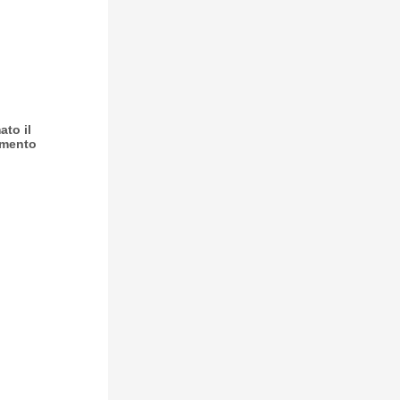
to il
umento