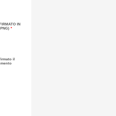
FIRMATO IN
 PNG)
*
rmato il
umento