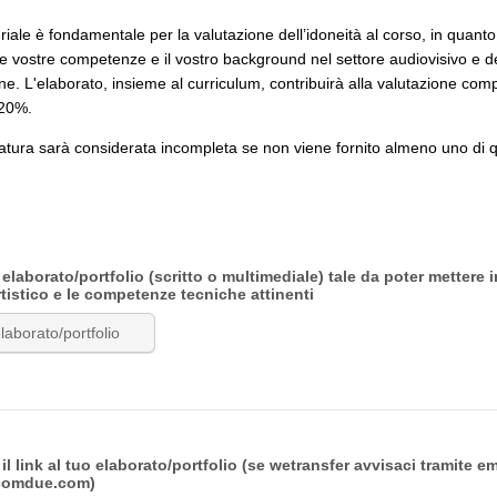
iale è fondamentale per la valutazione dell’idoneità al corso, in quant
 le vostre competenze e il vostro background nel settore audiovisivo e d
e. L'elaborato, insieme al curriculum, contribuirà alla valutazione com
 20%.
atura sarà considerata incompleta se non viene fornito almeno uno di q
laborato/portfolio (scritto o multimediale) tale da poter mettere i
artistico e le competenze tecniche attinenti
laborato/portfolio
l link al tuo elaborato/portfolio (se wetransfer avvisaci tramite em
comdue.com)