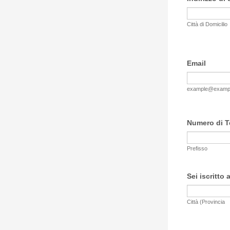
Città di Domicilio
Email
example@examp
Numero di T
Prefisso
Sei iscritto
Città (Provincia