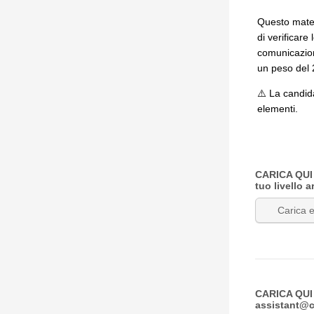
Questo mater
di verificare
comunicazion
un peso del
⚠️ La candid
elementi.
CARICA QUI e
tuo livello 
Carica e
CARICA QUI i
assistant@