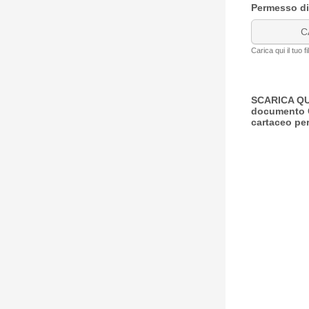
Permesso di 
C
Carica qui il tuo fi
SCARICA QUI
documento 
cartaceo per