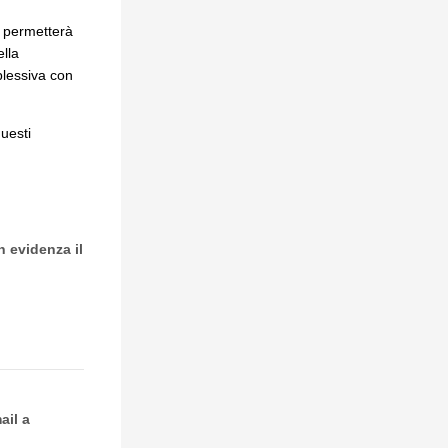
o permetterà
ella
plessiva con
uesti
n evidenza il
ail a