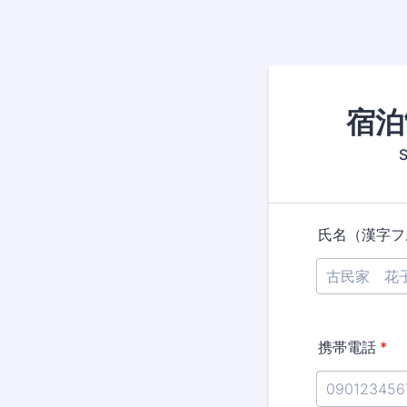
宿泊
氏名（漢字フ
携帯電話
*