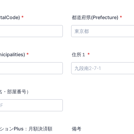
alCode)
*
都道府県(Prefecture)
*
ipalities)
*
住所１
*
名・部屋番号）
ションPlus：月額決済額
備考