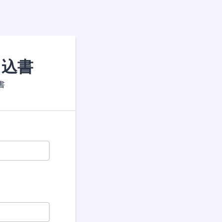
申込書
書