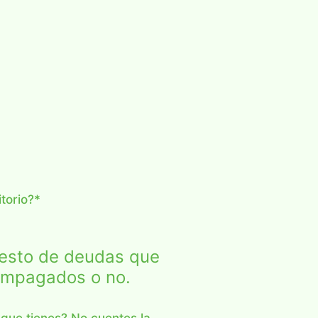
torio?
*
resto de deudas que
 impagados o no.
ue tienes? No cuentes la