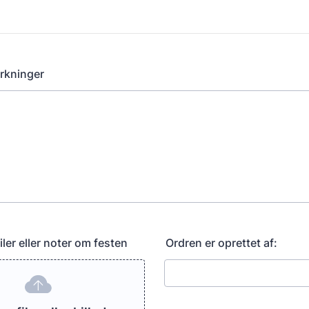
20:00
00000.
21:00
rkninger
iler eller noter om festen
Ordren er oprettet af: