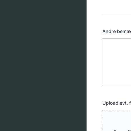
Format: 000
Andre bemæ
Upload evt. f