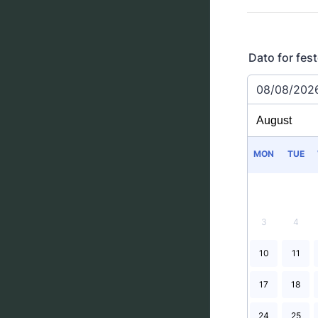
Dato for fes
08/08/202
MON
TUE
3
4
10
11
17
18
24
25