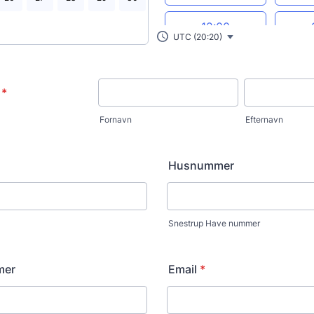
12:00
UTC (20:20)
13:00
*
14:00
Fornavn
Efternavn
15:00
Husnummer
16:00
17:00
Snestrup Have nummer
18:00
mer
Email
*
19:00