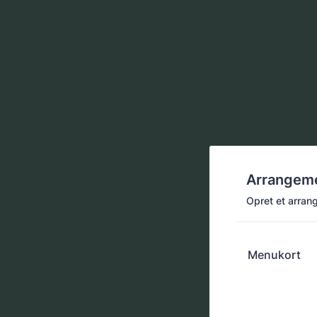
Arrangeme
Opret et arran
Menukort