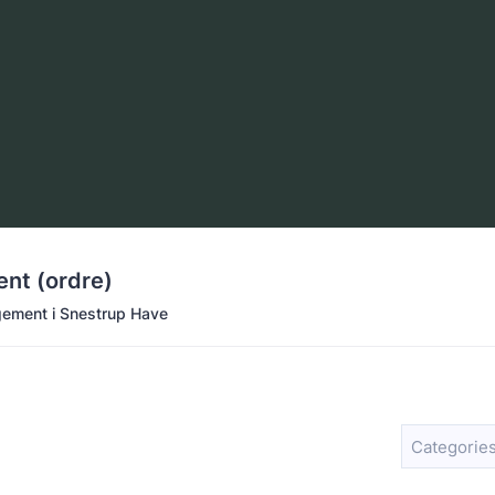
nt (ordre)
gement i Snestrup Have
Categories