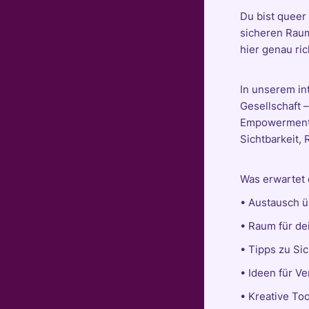
Du bist queer
sicheren Rau
hier genau ric
In unserem in
Gesellschaft 
Empowerment. 
Sichtbarkeit,
Was erwartet 
• Austausch ü
• Raum für de
• Tipps zu Si
• Ideen für Ve
• Kreative To