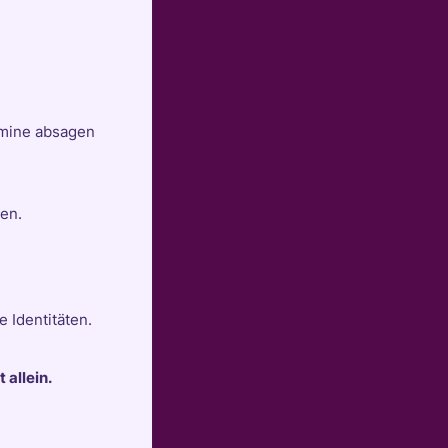
rmine absagen
ken.
e Identitäten.
 allein.