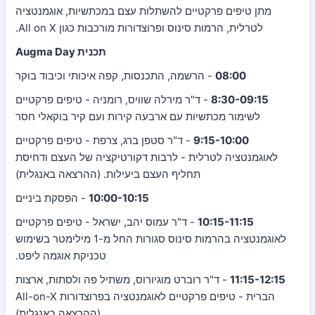
מתן טיפים פרקטיים להשתלות עצם במכתשיות, אוגמנטציה
לטרלית, הרמות סינוס ופרוצדורות מורכבות כגון All on X.
תכנית Augma Day
08:00
- הרשמה, התכנסות, קפה איכותי וכיבוד בוקר
8:30-09:15
- ד"ר מירלה שוויס, רומניה - טיפים פרקטיים
לשימור מכתשיות עם ארבעה קירות ועם קיר בוקאלי חסר
9:15-10:00
- ד"ר סטפן ברג, צרפת - טיפים פרקטיים
לאוגמנטציה לטרלית - לרבות דקורטיקציה של העצם ודחיסת
תחליף העצם ביעילות. (ההרצאה באנגלית)
10:00-10:15
- הפסקת ביניים
10:15-11:15
- ד"ר עמוס יהב, ישראל - טיפים פרקטיים
לאוגמנטציה בהרמות סינוס סגורות החל מ-1 מילימטר בשימוש
טכניקת אוגמה ליפט.
11:15-12:15
- ד"ר רוברט מוגיורוס, משתיל פה ולסתות, ארצות
הברית - טיפים פרקטיים לאוגמנטציה בפרוצדורות All-on-X
(ההרצאה באנגלית)