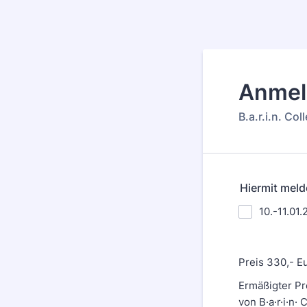
Anmel
B.a.r.i.n. Col
Hiermit meld
10.-11.01
Preis 330,- E
Ermäßigter Pre
von B·a·r·i·n· 