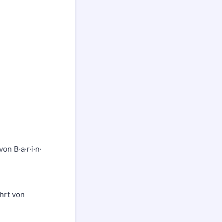
n B·a·r·i·n·
hrt von