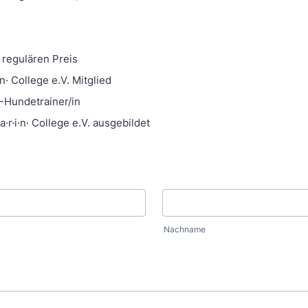
 regulären Preis
i·n· College e.V. Mitglied
.-Hundetrainer/in
a·r·i·n· College e.V. ausgebildet
Nachname