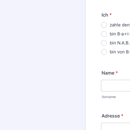
Ich
*
zahle den
bin B·a·r·
bin N.A.B
bin von B·
Name
*
Vorname
Adresse
*