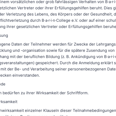
inem vorsätzlichen oder grob fahrlässigen Verhalten von B·a·r·i
setzlichen Vertreter oder ihrer Erfüllungsgehilfen beruht. Dies gil
er Verletzung des Lebens, des Körpers oder der Gesundheit, di
flichtverletzung durch B·a·r·i·n·College e.V. oder auf einer schu
zung ihrer gesetzlichen Vertreter oder Erfüllungsgehilfen beruh
ssung
gene Daten der Teilnehmer werden für Zwecke der Lehrgangs
klung und -organisation sowie für die spätere Zusendung von
ng mit der beruflichen Bildung (z. B. Ankündigung von B·a·r·i·
gsveranstaltungen) gespeichert. Durch die Anmeldung erklärt s
 mit der Be- und Verarbeitung seiner personenbezogenen Dat
ecken einverstanden.
ede
bedürfen zu ihrer Wirksamkeit der Schriftform.
irksamkeit
Unwirksamkeit einzelner Klauseln dieser Teilnahmebedingungen 