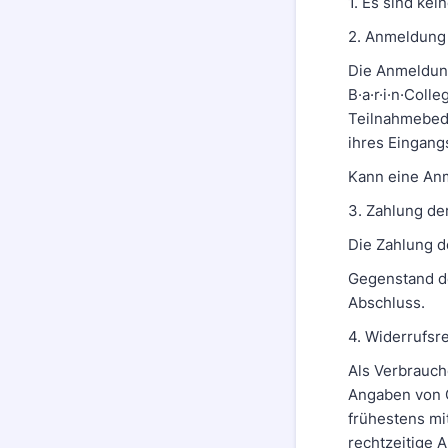
1. Es sind ke
2. Anmeldung
Die Anmeldung
B·a·r·i·n·Col
Teilnahmebedi
ihres Eingang
Kann eine Anm
3. Zahlung de
Die Zahlung d
Gegenstand de
Abschluss.
4. Widerrufsr
Als Verbrauch
Angaben von Gr
frühestens mi
rechtzeitige A