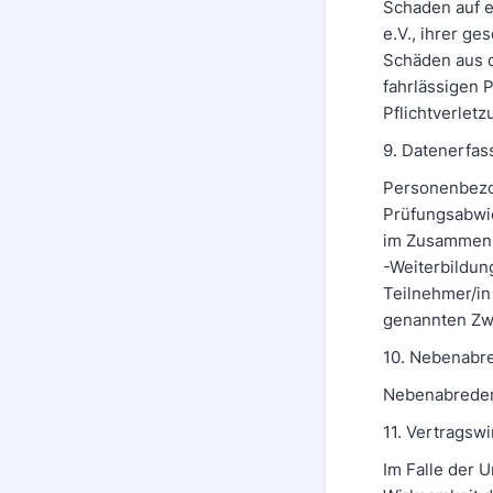
Schaden auf e
e.V., ihrer ge
Schäden aus d
fahrlässigen P
Pflichtverlet
9. Datenerfa
Personenbezo
Prüfungsabwic
im Zusammenha
-Weiterbildun
Teilnehmer/in
genannten Zw
10. Nebenabr
Nebenabreden 
11. Vertragsw
Im Falle der 