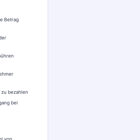
te Betrag
der
bühren
nehmer
s zu bezahlen
ngang bei
hl von