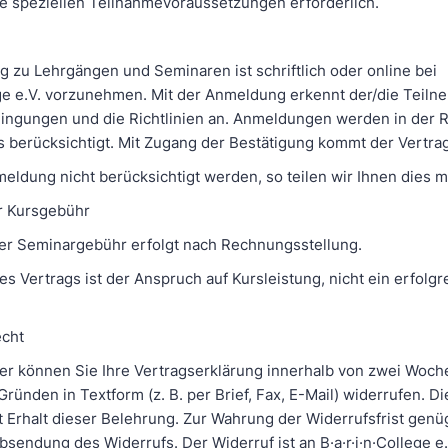
ine speziellen Teilnahmevoraussetzungen erforderlich.
 zu Lehrgängen und Seminaren ist schriftlich oder online bei
lege e.V. vorzunehmen. Mit der Anmeldung erkennt der/die Teiln
ngungen und die Richtlinien an. Anmeldungen werden in der 
s berücksichtigt. Mit Zugang der Bestätigung kommt der Vertra
eldung nicht berücksichtigt werden, so teilen wir Ihnen dies mi
r Kursgebühr
er Seminargebühr erfolgt nach Rechnungsstellung.
s Vertrags ist der Anspruch auf Kursleistung, nicht ein erfolgr
echt
er können Sie Ihre Vertragserklärung innerhalb von zwei Woc
ünden in Textform (z. B. per Brief, Fax, E-Mail) widerrufen. Di
t Erhalt dieser Belehrung. Zur Wahrung der Widerrufsfrist genüg
bsendung des Widerrufs. Der Widerruf ist an B·a·r·i·n·College e.