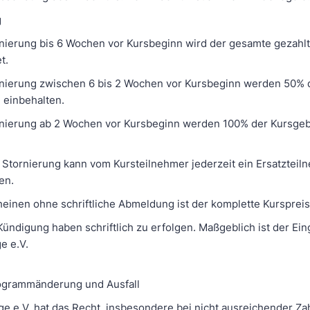
g
rnierung bis 6 Wochen vor Kursbeginn wird der gesamte gezahl
t.
rnierung zwischen 6 bis 2 Wochen vor Kursbeginn werden 50% 
 einbehalten.
rnierung ab 2 Wochen vor Kursbeginn werden 100% der Kursge
r Stornierung kann vom Kursteilnehmer jederzeit ein Ersatzteil
en.
heinen ohne schriftliche Abmeldung ist der komplette Kursprei
Kündigung haben schriftlich zu erfolgen. Maßgeblich ist der Ei
ge e.V.
rogrammänderung und Ausfall
ege e.V. hat das Recht, insbesondere bei nicht ausreichender Za