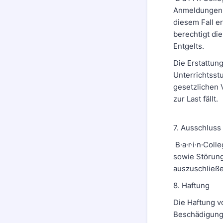
Anmeldungen, 
diesem Fall e
berechtigt di
Entgelts.
Die Erstattun
Unterrichtsstu
gesetzlichen 
zur Last fällt.
7. Ausschluss
B·a·r·i·n·Coll
sowie Störung
auszuschließe
8. Haftung
Die Haftung vo
Beschädigunge