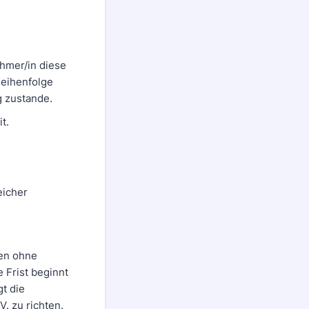
ehmer/in diese
Reihenfolge
g zustande.
t.
eicher
hen ohne
e Frist beginnt
t die
V. zu richten.