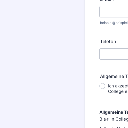
beispiel@beispiel
Telefon
Allgemeine 
Ich akzep
College e
Allgemeine 
B·a·r·i·n·Colle