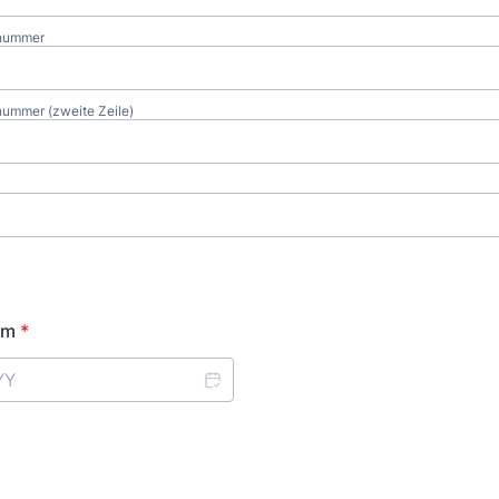
snummer
ummer (zweite Zeile)
um
*