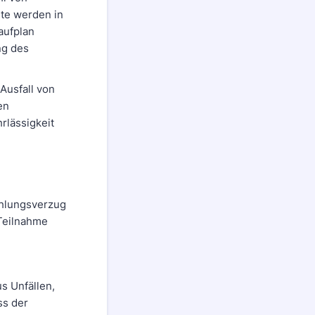
te werden in
aufplan
ng des
Ausfall von
en
rlässigkeit
Zahlungsverzug
 Teilnahme
us Unfällen,
ss der