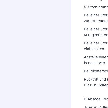
5. Stornierun
Bei einer Sto
zurückerstatte
Bei einer Sto
Kursgebühren
Bei einer Sto
einbehalten.
Anstelle eine
benannt werd
Bei Nichtersc
Rücktritt und 
B·a·r·i·n·Colle
6. Absage, P
B·a·r·i·n·Coll