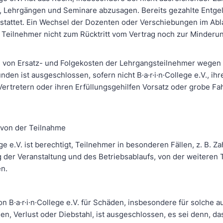
Lehrgängen und Seminare abzusagen. Bereits gezahlte Entgel
rstattet. Ein Wechsel der Dozenten oder Verschiebungen im Abl
e Teilnehmer nicht zum Rücktritt vom Vertrag noch zur Minderu
g von Ersatz- und Folgekosten der Lehrgangsteilnehmer wegen 
nden ist ausgeschlossen, sofern nicht B·a·r·i·n·College e.V., ihr
Vertretern oder ihren Erfüllungsgehilfen Vorsatz oder grobe Fah
 von der Teilnahme
ege e.V. ist berechtigt, Teilnehmer in besonderen Fällen, z. B. 
 der Veranstaltung und des Betriebsablaufs, von der weiteren
n.
n B·a·r·i·n·College e.V. für Schäden, insbesondere für solche a
n, Verlust oder Diebstahl, ist ausgeschlossen, es sei denn, da