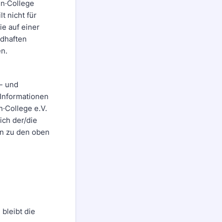
·n·College
t nicht für
e auf einer
ldhaften
en.
- und
 Informationen
n·College e.V.
ich der/die
en zu den oben
bleibt die