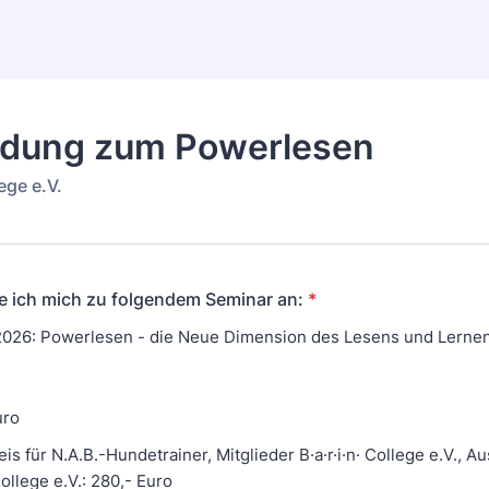
dung zum Powerlesen
lege e.V.
e ich mich zu folgendem Seminar an:
*
.2026: Powerlesen - die Neue Dimension des Lesens und Lerne
uro
is für N.A.B.-Hundetrainer, Mitglieder B·a·r·i·n· College e.V., A
College e.V.: 280,- Euro