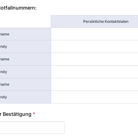
Notfallnummern:
Persönliche Kontaktdaten
rname
andy
rname
andy
rname
andy
r Bestätigung
*