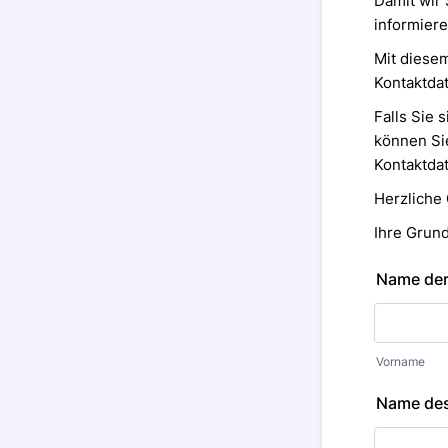
Damit wir 
informiere
Mit diesem
Kontaktdat
Falls Sie 
können Sie
Kontaktda
Herzliche
Ihre Grun
Name der
Vorname
Name des