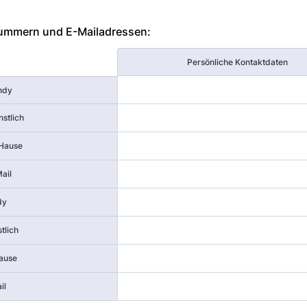
ummern und E-Mailadressen:
Persönliche Kontaktdaten
ndy
nstlich
 Hause
ail
dy
tlich
Hause
il