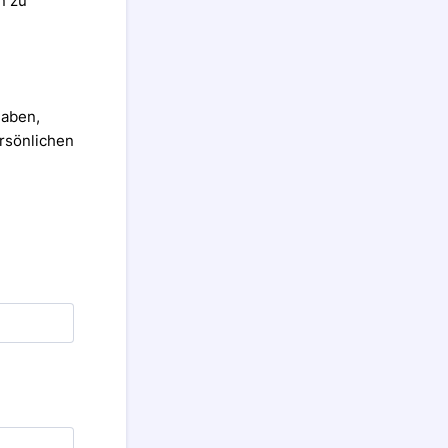
n zu
haben,
ersönlichen