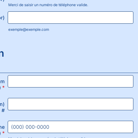
Merci de saisir un numéro de téléphone valide.
Format: (000) 000-0000.
or)
exemple@exemple.com
n
om
)
*
n)
i #
ne
)
*