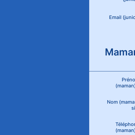
Email (juni
Mama
Prén
(maman
Nom (mama
s
Télépho
(maman