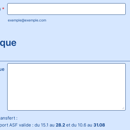
Format: (000) 000-0000.
)
*
exemple@exemple.com
que
ue
ansfert :
port ASF valide : du 15.1 au
28.2
et du 10.6 au
31.08