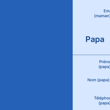
Ema
(maman
Papa
Prén
(papa
Nom (papa) 
Télépho
(papa