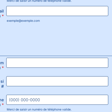
Merci de saisir un numéro de téléphone valide.
Format: (000) 000-0000.
il
)
*
exemple@exemple.com
om
)
*
si
#
ne
)
*
Merci de saisir un numéro de téléphone valide.