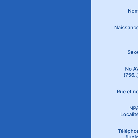
No
Naissanc
Sex
No A
(756..
Rue et n
NPA
Localit
Télépho
(juni