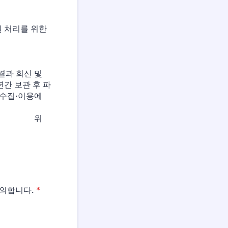
위한
.
과 회신 및
 보관 후 파
집·이용에
위
동의합니다.
*