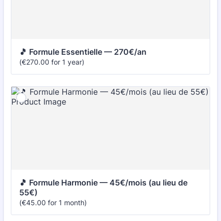
🎵 Formule Essentielle — 270€/an
€270.00
(
€
270.00
for
1 year
)
🎵 Formule Harmonie — 45€/mois (au lieu de 
55€)
€45.00
(
€
45.00
for
1 month
)