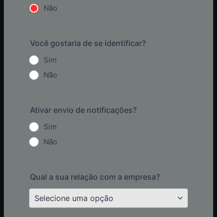
Não
Você gostaria de se identificar?
Sim
Não
Ativar envio de notificações?
Sim
Não
Qual a sua relação com a empresa?