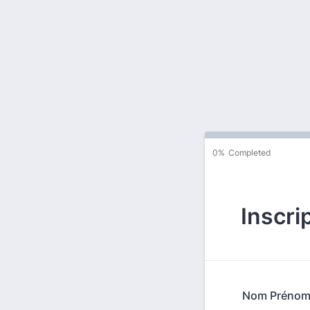
0%
Completed
Inscri
Nom Préno