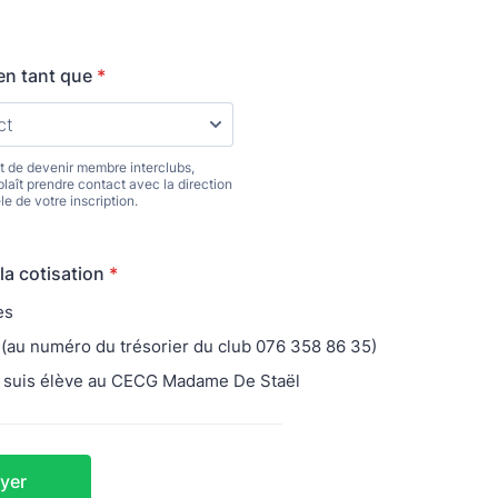
 en tant que
*
st de devenir membre interclubs,
 plaît prendre contact avec la direction
le de votre inscription.
la cotisation
*
es
 (au numéro du trésorier du club 076 358 86 35)
je suis élève au CECG Madame De Staël
yer