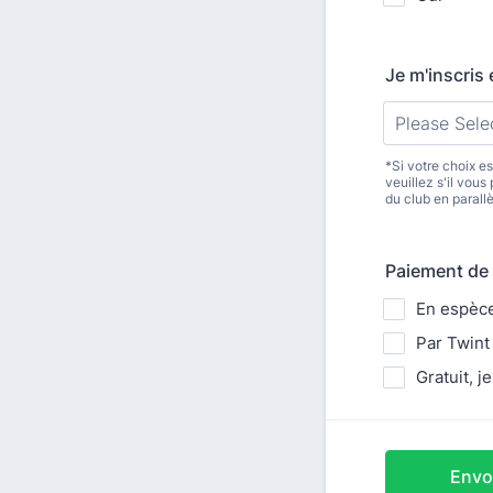
Je m'inscris
*Si votre choix e
veuillez s'il vous
du club en parallè
Paiement de 
En espèc
Par Twint
Gratuit, 
Envo