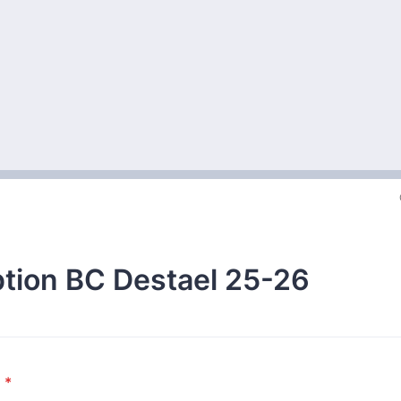
ption BC Destael 25-26
m
*