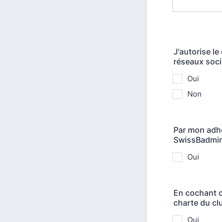
J'autorise le
réseaux socia
Oui
Non
Par mon adhé
SwissBadmin
Oui
En cochant c
charte du cl
Oui