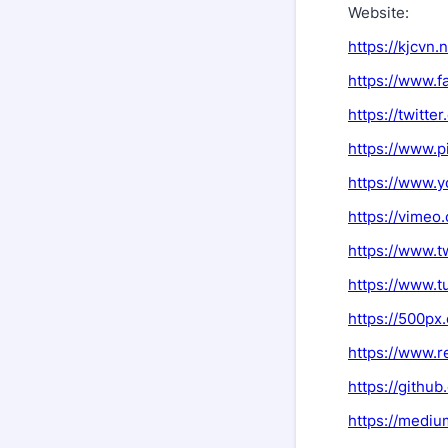
Website:
https://kjcvn.n
https://www.f
https://twitte
https://www.p
https://www.
https://vimeo
https://www.t
https://www.t
https://500px
https://www.r
https://githu
https://medi