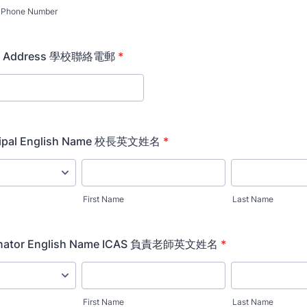
Phone Number
ail Address 學校聯絡電郵
*
ncipal English Name 校長英文姓名
*
First Name
Last Name
inator English Name ICAS 負責老師英文姓名
*
First Name
Last Name