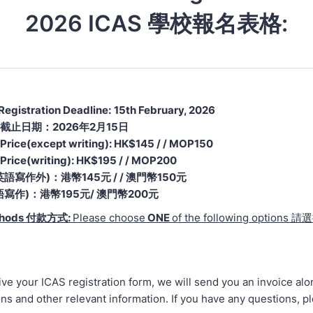
2026 ICAS 學校報名表格:
 Registration Deadline:
15th February, 2026
截止日期：2026年2月15日
 Price(except writing): HK$145 / / MOP150
 Price(writing): HK$195 / / MOP200
語寫作外)：港幣145元 / / 澳門幣150元
寫作)：港幣195元/ 澳門幣200元
thods 付款方式:
Please choose
ONE
of the following options
ve your ICAS registration form, we will send you an invoice alo
s and other relevant information. If you have any questions, pl