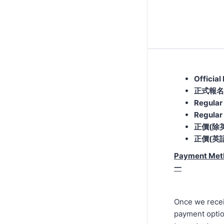
Official
正式報名
Regular
Regular
正價(除英
正價(英語
Payment Me
一
Once we recei
payment option