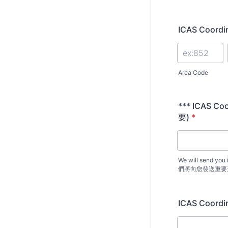
ICAS Coord
Area Code
*** ICAS C
要)
*
We will send you 
們將向您發送重要
ICAS Coord