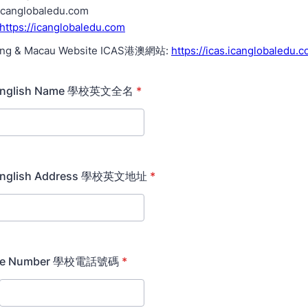
icanglobaledu.com
https://icanglobaledu.com
ong & Macau Website ICAS港澳網站:
https://icas.icanglobaledu.c
l English Name 學校英文全名
*
l English Address 學校英文地址
*
one Number 學校電話號碼
*