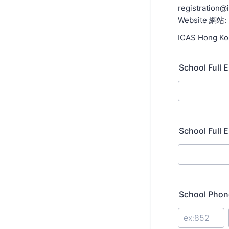
registration@
Website 網站:
ICAS Hong K
School Ful
School Ful
School Ph