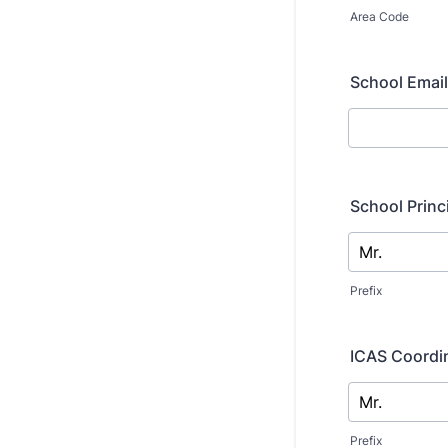
Area Code
School Em
School Pri
Prefix
ICAS Coord
Prefix