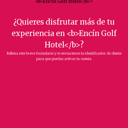
¿Quieres disfrutar más de tu
experiencia en <b>Encín Golf
Hotel</b>?
Rellena este breve formulario y te enviaremos tu identificador de cliente
para que puedas activar tu cuenta.
Nombre completo
Indícanos por favor tu nombre y apellidos.
Te enviaremos tu identificador de cliente al email que nos indiques aquí.