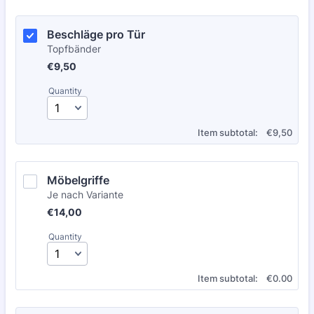
Beschläge pro Tür 
Topfbänder
€9,50
€
9,50
Quantity
€0.00
Item subtotal:
€
9,50
Möbelgriffe 
Je nach Variante
€14,00
€
14,00
Quantity
€0.00
Item subtotal:
€
0.00