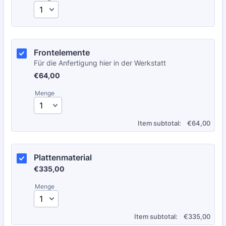
Frontelemente 
Für die Anfertigung hier in der Werkstatt
€64,00
€
64,00
Menge
€0.00
Item subtotal:
€
64,00
Plattenmaterial
€335,00
€
335,00
Menge
€0.00
Item subtotal:
€
335,00