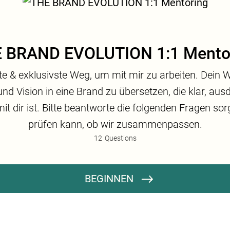
 BRAND EVOLUTION 1:1 Mento
ste & exklusivste Weg, um mit mir zu arbeiten. Dein 
und Vision in eine Brand zu übersetzen, die klar, au
it dir ist. Bitte beantworte die folgenden Fragen sorg
prüfen kann, ob wir zusammenpassen.
12
Questions
Datenschutz
Ich stimme zu, dass meine Angaben zum Zweck der Prüfung meiner Bewerbung für das 1:1 Mentoring THE BRAND EVOLUTION gespeichert und verarbeitet werden. Mir ist bewusst, dass ich meine Einwilligung jederzeit widerrufen kann. Weitere Informationen finden Sie in der Datenschutzerklärung.
BEGINNEN