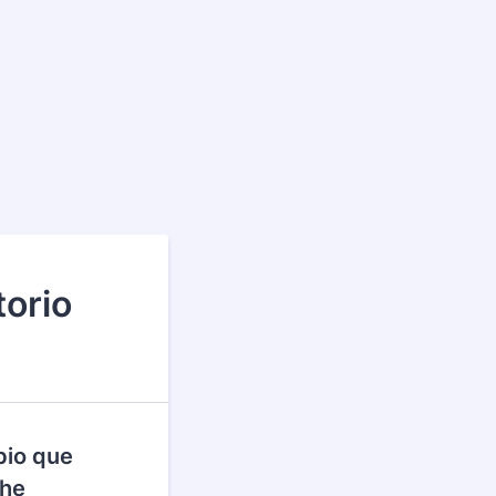
torio
bio que
che