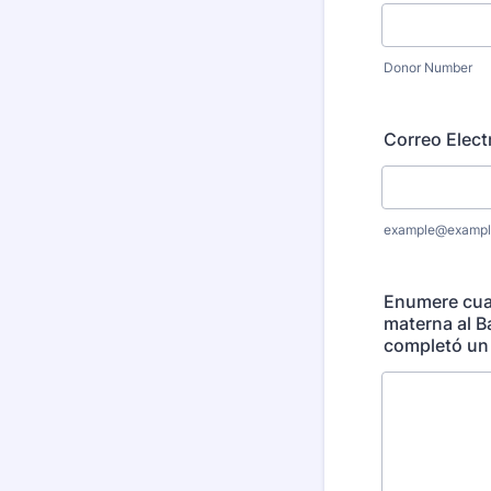
Donor Number
Correo Elect
example@exampl
Enumere cual
materna al B
completó un 