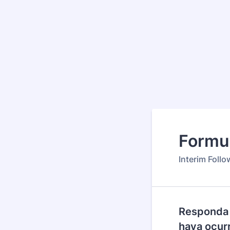
Formul
Interim Foll
Responda 
haya ocur