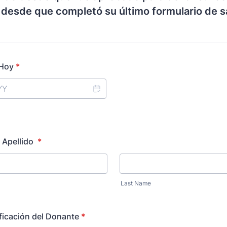
 desde que completó su último formulario de s
 Hoy
*
 Apellido
*
Last Name
ificación del Donante
*