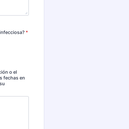
infecciosa?
*
ión o el
s fechas en
 su