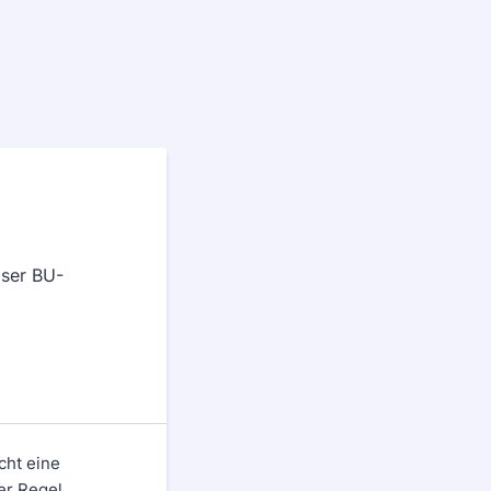
cht eine
er Regel