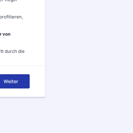
rofitieren,
r von
tt durch die
Weiter