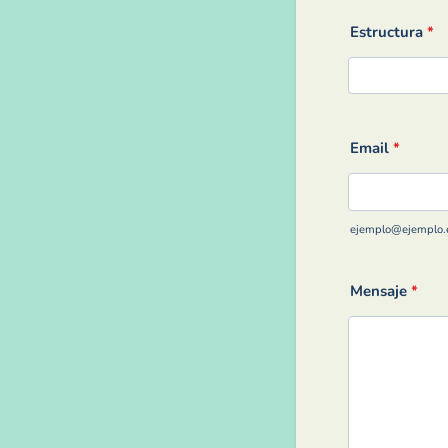
Estructura
*
Email
*
ejemplo@ejemplo.
Mensaje
*