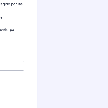
regido por las
ss-
.gov/ferpa