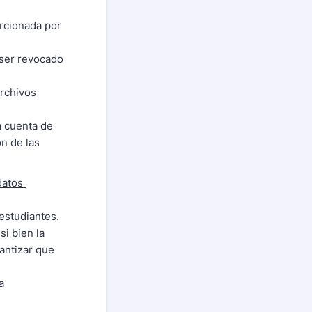
orcionada por
 ser revocado
archivos
la cuenta de
n de las
datos
estudiantes.
si bien la
rantizar que
a