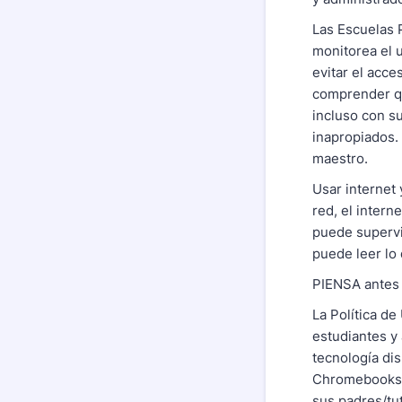
Las Escuelas P
monitorea el 
evitar el acce
comprender qu
incluso con s
inapropiados. 
maestro.
Usar internet 
red, el intern
puede supervi
puede leer lo 
PIENSA antes 
La Política d
estudiantes y 
tecnología di
Chromebooks, 
sus padres/tu