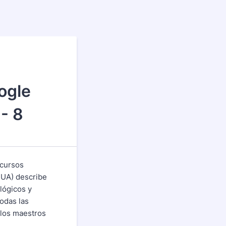
ogle
- 8
ecursos
(PUA) describe
lógicos y
odas las
 los maestros