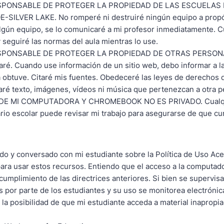
SPONSABLE DE PROTEGER LA PROPIEDAD DE LAS ESCUELAS 
-SILVER LAKE. No romperé ni destruiré ningún equipo a propós
gún equipo, se lo comunicaré a mi profesor inmediatamente. C
 seguiré las normas del aula mientras lo use.
SPONSABLE DE PROTEGER LA PROPIEDAD DE OTRAS PERSONA
aré. Cuando use información de un sitio web, debo informar a l
 obtuve. Citaré mis fuentes. Obedeceré las leyes de derechos d
ré texto, imágenes, vídeos ni música que pertenezcan a otra p
 DE MI COMPUTADORA Y CHROMEBOOK NO ES PRIVADO. Cualq
rio escolar puede revisar mi trabajo para asegurarse de que cu
.
do y conversado con mi estudiante sobre la Política de Uso Ace
ara usar estos recursos. Entiendo que el acceso a la computado
 cumplimiento de las directrices anteriores. Si bien se supervisa
s por parte de los estudiantes y su uso se monitorea electróni
 la posibilidad de que mi estudiante acceda a material inapropi