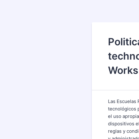
Politi
techno
Worksp
Las Escuelas 
tecnológicos p
el uso apropia
dispositivos 
reglas y cond
y administrad