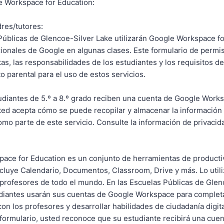
e Workspace for Education:
res/tutores:
Públicas de Glencoe-Silver Lake utilizarán Google Workspace f
cionales de Google en algunas clases. Este formulario de permi
as, las responsabilidades de los estudiantes y los requisitos de
o parental para el uso de estos servicios.
udiantes de 5.º a 8.º grado reciben una cuenta de Google Works
ted acepta cómo se puede recopilar y almacenar la información 
omo parte de este servicio. Consulte la información de privaci
ace for Education es un conjunto de herramientas de producti
cluye Calendario, Documentos, Classroom, Drive y más. Lo util
 profesores de todo el mundo. En las Escuelas Públicas de Glen
udiantes usarán sus cuentas de Google Workspace para completa
n los profesores y desarrollar habilidades de ciudadanía digit
e formulario, usted reconoce que su estudiante recibirá una cue