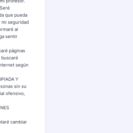
mi profesor.
 Seré
ada que pueda
é mi seguridad
ormaré al
ga sentir
aré páginas
o buscaré
internet según
OPIADA Y
rsonas sin su
al ofensivo,
INES
aré cambiar