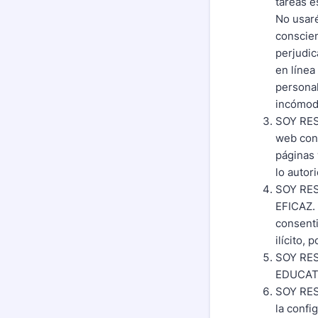
tareas e
No usaré
conscien
perjudic
en línea
personal
incómod
SOY RES
web con 
páginas 
lo autori
SOY RE
EFICAZ. 
consenti
ilícito,
SOY RE
EDUCAT
SOY RES
la confi