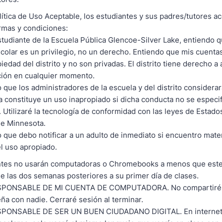
olítica de Uso Aceptable, los estudiantes y sus padres/tutores a
rmas y condiciones:
udiante de la Escuela Pública Glencoe-Silver Lake, entiendo q
scolar es un privilegio, no un derecho. Entiendo que mis cuenta
iedad del distrito y no son privadas. El distrito tiene derecho a
ción en cualquier momento.
 que los administradores de la escuela y del distrito considera
 constituye un uso inapropiado si dicha conducta no se especif
 Utilizaré la tecnología de conformidad con las leyes de Estado
de Minnesota.
 que debo notificar a un adulto de inmediato si encuentro mate
 el uso apropiado.
antes no usarán computadoras o Chromebooks a menos que est
de las dos semanas posteriores a su primer día de clases.
SPONSABLE DE MI CUENTA DE COMPUTADORA. No compartiré
ña con nadie. Cerraré sesión al terminar.
PONSABLE DE SER UN BUEN CIUDADANO DIGITAL. En internet 