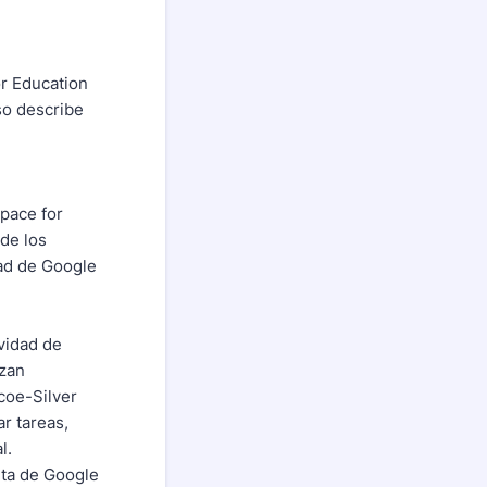
or Education
so describe
pace for
de los
dad de Google
vidad de
izan
coe-Silver
r tareas,
al.
nta de Google