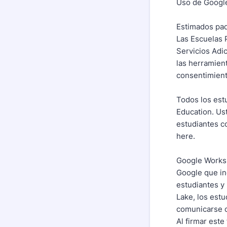
Uso de Googl
Estimados pad
Las Escuelas 
Servicios Adi
las herramient
consentimient
Todos los est
Education. Us
estudiantes c
here.
Google Worksp
Google que in
estudiantes y
Lake, los est
comunicarse co
Al firmar est