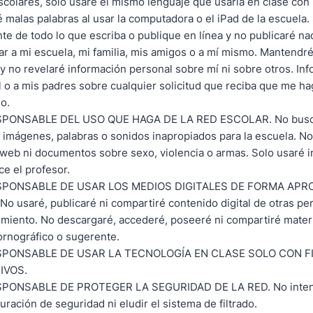
scolares, solo usaré el mismo lenguaje que usaría en clase con 
 malas palabras al usar la computadora o el iPad de la escuela.
te de todo lo que escriba o publique en línea y no publicaré n
ar a mi escuela, mi familia, mis amigos o a mí mismo. Mantendr
 y no revelaré información personal sobre mí ni sobre otros. Inf
 o a mis padres sobre cualquier solicitud que reciba que me ha
o.
PONSABLE DEL USO QUE HAGA DE LA RED ESCOLAR. No busc
imágenes, palabras o sonidos inapropiados para la escuela. N
web ni documentos sobre sexo, violencia o armas. Solo usaré 
ce el profesor.
SPONSABLE DE USAR LOS MEDIOS DIGITALES DE FORMA APR
No usaré, publicaré ni compartiré contenido digital de otras pe
miento. No descargaré, accederé, poseeré ni compartiré materi
 pornográfico o sugerente.
SPONSABLE DE USAR LA TECNOLOGÍA EN CLASE SOLO CON F
IVOS.
PONSABLE DE PROTEGER LA SEGURIDAD DE LA RED. No intent
guración de seguridad ni eludir el sistema de filtrado.