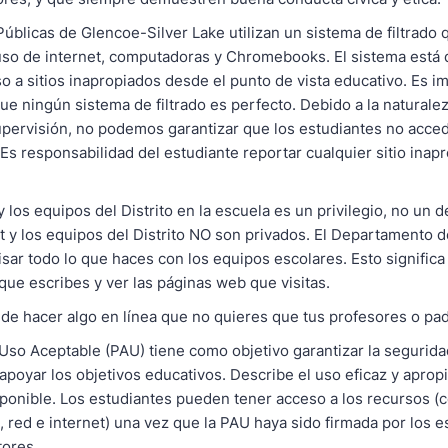
úblicas de Glencoe-Silver Lake utilizan un sistema de filtrado 
uso de internet, computadoras y Chromebooks. El sistema está 
so a sitios inapropiados desde el punto de vista educativo. Es i
e ningún sistema de filtrado es perfecto. Debido a la naturalez
upervisión, no podemos garantizar que los estudiantes no acced
Es responsabilidad del estudiante reportar cualquier sitio inapr
y los equipos del Distrito en la escuela es un privilegio, no un 
et y los equipos del Distrito NO son privados. El Departamento 
sar todo lo que haces con los equipos escolares. Esto significa
que escribes y ver las páginas web que visitas.
de hacer algo en línea que no quieres que tus profesores o pa
e Uso Aceptable (PAU) tiene como objetivo garantizar la segurid
apoyar los objetivos educativos. Describe el uso eficaz y aprop
sponible. Los estudiantes pueden tener acceso a los recursos 
red e internet) una vez que la PAU haya sido firmada por los e
tores.