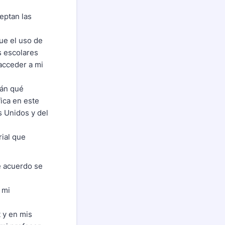
ceptan las
ue el uso de
s escolares
 acceder a mi
rán qué
ica en este
s Unidos y del
rial que
e acuerdo se
 mi
y en mis