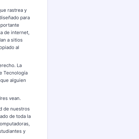
que rastrea y
diseñado para
mportante
a de internet,
an a sitios
opiado al
derecho. La
de Tecnología
 que alguien
dres vean.
ad de nuestros
iado de toda la
(computadoras,
studiantes y