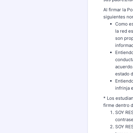
Al firmar la P
siguientes no
Como est
la red e
son prop
informa
Entiendo
conducta
acuerdo.
estado 
Entiendo
infrinja
* Los estudi
firme dentro 
SOY RE
contrase
SOY RES