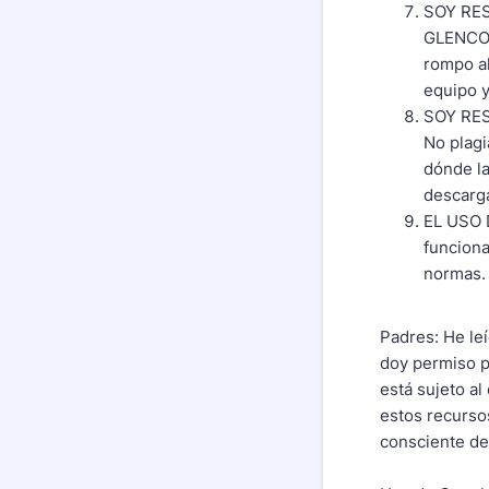
SOY RE
GLENCOE
rompo al
equipo y
SOY RE
No plagi
dónde la
descarga
EL USO
funciona
normas
Padres: He leí
doy permiso p
está sujeto al
estos recurso
consciente de