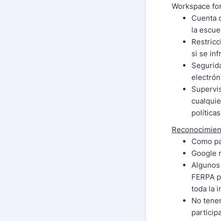
Workspace for
Cuenta o
la escue
Restricc
si se inf
Segurida
electrón
Supervis
cualquie
política
Reconocimient
Como pa
Google r
Algunos 
FERPA pr
toda la 
No tener
particip