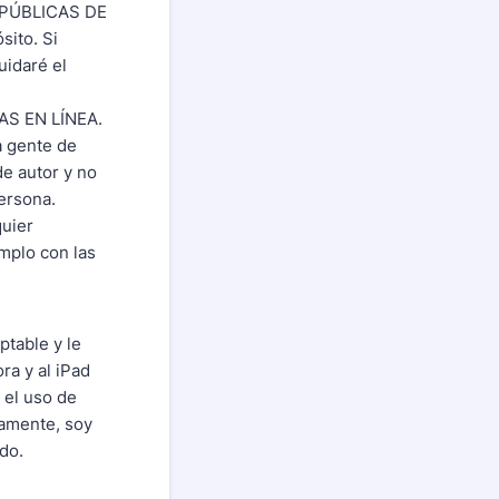
PÚBLICAS DE
ito. Si
uidaré el
S EN LÍNEA.
a gente de
e autor y no
ersona.
uier
mplo con las
ptable y le
ra y al iPad
 el uso de
camente, soy
ado.