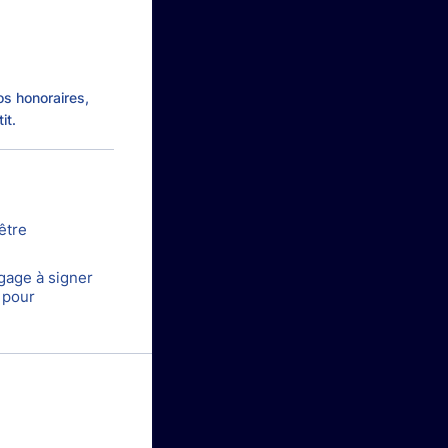
s honoraires,
it.
être
ngage à signer
 pour