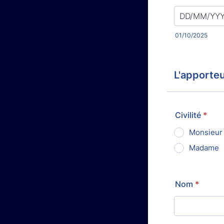
01/10/2025
L'apporteu
Civilité
*
Monsieur
Madame
Nom
*