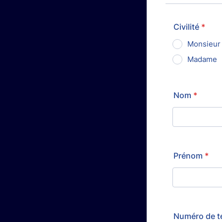
Civilité
*
Monsieur
Madame
Nom
*
Prénom
*
Numéro de t