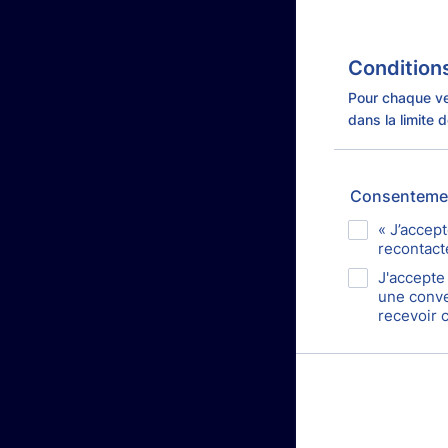
Condition
Pour chaque ve
dans la limite 
Consenteme
« J’accep
recontacté
J'accepte
une conve
recevoir 