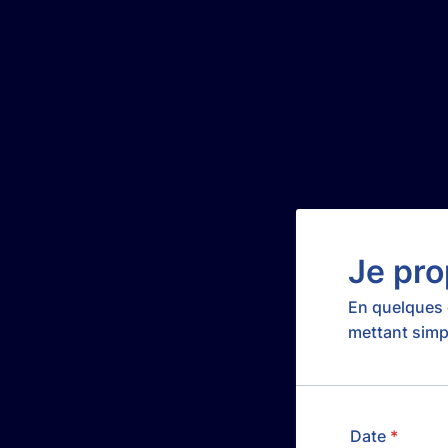
Je pro
En quelques 
mettant simp
Date
*