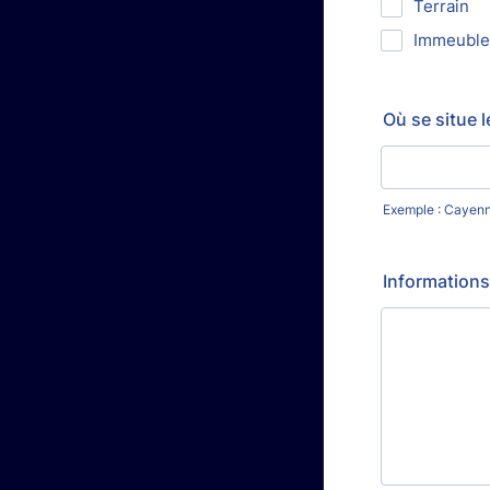
Terrain
Immeuble
Où se situe l
Exemple : Cayen
Information