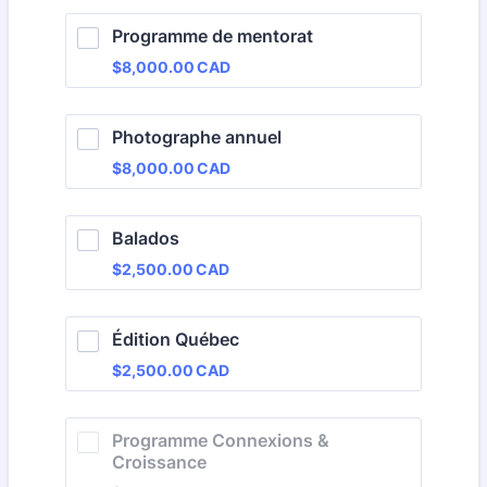
Programme de mentorat
$8,000.00 CAD
$
8,000.00
CAD
Photographe annuel
$8,000.00 CAD
$
8,000.00
CAD
Balados
$2,500.00 CAD
$
2,500.00
CAD
Édition Québec
$2,500.00 CAD
$
2,500.00
CAD
Programme Connexions & 
Croissance