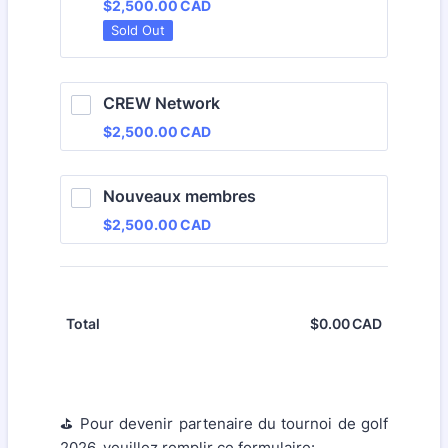
$2,500.00 CAD
$
2,500.00
CAD
Sold Out
CREW Network
$2,500.00 CAD
$
2,500.00
CAD
Nouveaux membres
$2,500.00 CAD
$
2,500.00
CAD
$
0.00
CAD
$0.00 CA
Total
⛳ Pour devenir partenaire du tournoi de golf
2026, veuillez remplir ce formulaire: