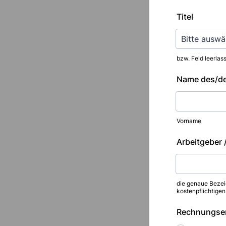
Titel
bzw. Feld leerlas
Name des/d
Vorname
Arbeitgeber /
die genaue Bezeic
kostenpflichtig
Rechnungse