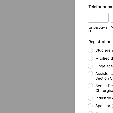
Telefonnum
Landesvorwa
V
hl
Registration
Studieren
Mitglied 
Eingelade
Assistent,
Section C
Senior Res
Chirurgis
Industrie
Sponsor (