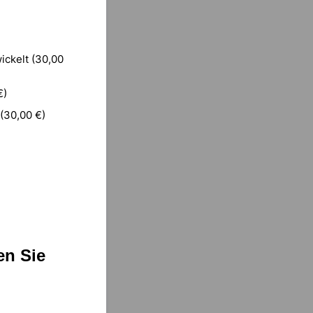
ickelt (30,00
€)
(30,00 €)
en Sie