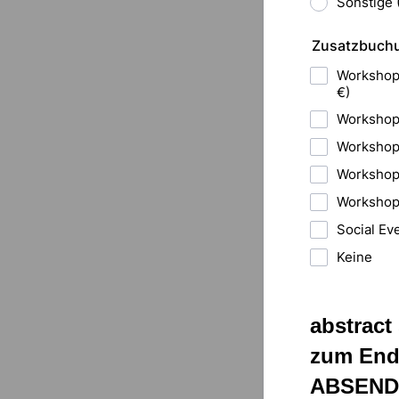
Sonstige 
Zusatzbuchun
Workshop 
€)
Workshop 
Workshop 
Workshop 
Workshop 
Social Ev
Keine
abstract
zum Ende
ABSEND