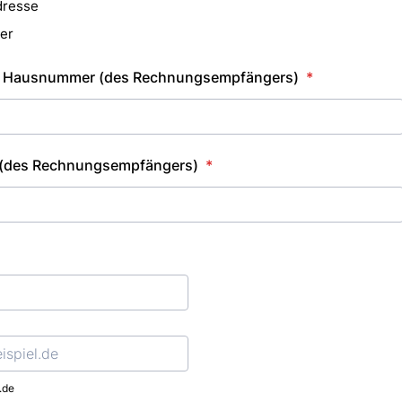
dresse
er
d Hausnummer (des Rechnungsempfängers)
*
 (des Rechnungsempfängers)
*
l
.de