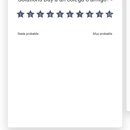
*
1
2
3
4
5
6
7
8
9
10
Nada probable
Muy probable