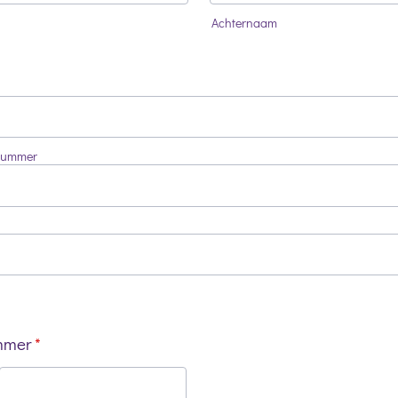
Achternaam
nummer
mmer
*