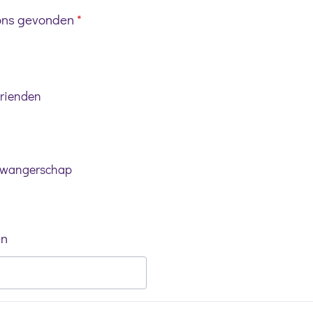
ons gevonden
*
vrienden
zwangerschap
en