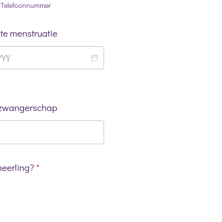
Telefoonnummer
ste menstruatie
 zwangerschap
meerling?
*