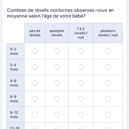
Combien de réveils nocturnes observes-vous en
moyenne selon l'âge de votre bébé?
1 à 2
pas de
quelques
plusieurs
Rows
réveils /
réveils
réveils
réveils / nuit
nuit
0-2
mois
2-4
mois
4-6
mois
6-9
mois
9-12
mois
12-18