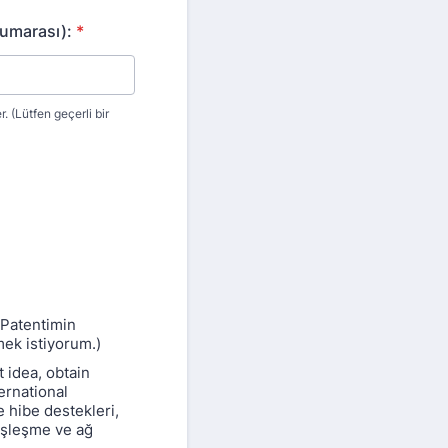
umarası):
*
 (Lütfen geçerli bir
/Patentimin
mek istiyorum.)
 idea, obtain
ernational
 hibe destekleri,
 eşleşme ve ağ