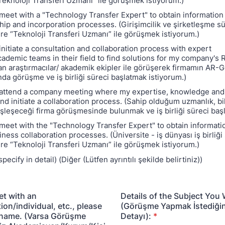
eknoloji Transferi Uzmanı” ile görüşmek istiyorum.)
o meet with a "Technology Transfer Expert" to obtain information
ip and incorporation processes. (Girişimcilik ve şirketleşme sü
ere “Teknoloji Transferi Uzmanı” ile görüşmek istiyorum.)
 initiate a consultation and collaboration process with expert
ademic teams in their field to find solutions for my company's
n araştırmacılar/ akademik ekipler ile görüşerek firmamın AR-G
a görüşme ve iş birliği süreci başlatmak istiyorum.)
to attend a company meeting where my expertise, knowledge an
and initiate a collaboration process. (Sahip olduğum uzmanlık, bi
leşeceği firma görüşmesinde bulunmak ve iş birliği süreci başl
o meet with the "Technology Transfer Expert" to obtain informati
ness collaboration processes. (Üniversite - iş dünyası iş birliği
ere “Teknoloji Transferi Uzmanı” ile görüşmek istiyorum.)
ecify in detail) (Diğer (Lütfen ayrıntılı şekilde belirtiniz))
et with an
Details of the Subject You
ion/individual, etc., please
(Görüşme Yapmak İstediği
l name. (Varsa Görüşme
Detayı):
*