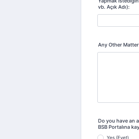
Yapmak İstediği
vb. Açık Adı):
Any Other Matters
Do you have an a
BSB Portalına kay
Yes (Evet)