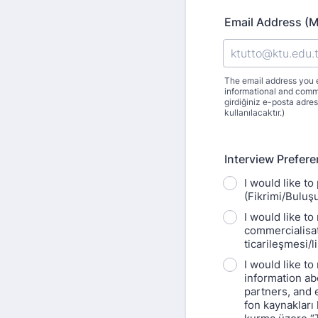
Email Address (Ma
The email address you e
informational and comm
girdiğiniz e-posta adresi
kullanılacaktır.)
Interview Prefer
I would like to
(Fikrimi/Buluş
I would like t
commercialisat
ticarileşmesi/
I would like t
information ab
partners, and 
fon kaynakları