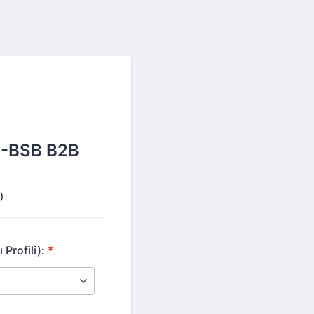
N-BSB B2B
)
 Profili):
*