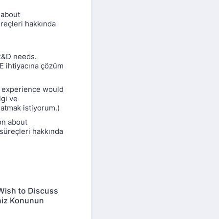
 about
reçleri hakkında
 R&D needs.
E ihtiyacına çözüm
d experience would
lgi ve
atmak istiyorum.)
on about
 süreçleri hakkında
 Wish to Discuss
niz Konunun