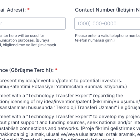
il Adresi):
*
Contact Number (İletişim N
nter here will be used for
Please enter a valid telephone number.
unication purposes. (Buraya
telefon numarası girin.)
Format: (000) 000-0000.
, bilgilendirme ve iletişim amaçlı
ence (Görüşme Tercihi):
*
 present my idea/invention/patent to potential investors.
umu/Patentimi Potansiyel Yatırımcılara Sunmak İstiyorum.)
o meet with a "Technology Transfer Expert" regarding the
ion/licensing of my idea/invention/patent.(Fikrimin/Buluşumun
lisanslanması hususunda "Teknoloji Transferi Uzmanı" ile görüş
o meet with a "Technology Transfer Expert" to develop my project
out grant support and funding sources, seek national and/or int
establish connections and networks. (Proje fikrimi geliştirmek ve
 hakkında bilgi almak, ulusal ve/veya uluslararası ortak aramak,