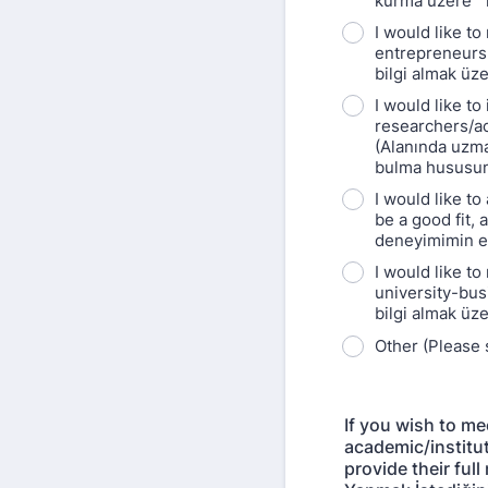
kurma üzere “T
I would like t
entrepreneursh
bilgi almak üz
I would like to
researchers/ac
(Alanında uzma
bulma hususund
I would like 
be a good fit, 
deneyimimin eş
I would like t
university-busi
bilgi almak üz
Other (Please sp
If you wish to me
academic/institut
provide their ful