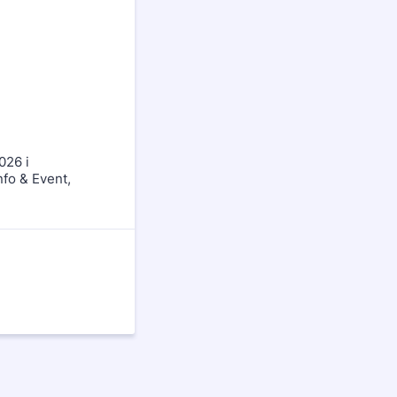
026 i
nfo & Event,