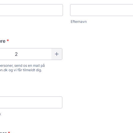
Efternavn
ere
*
personer, send os en mail på
dk og vi får tilmeldt dig.
k