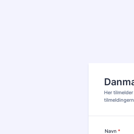
Danmar
Her tilmelde
tilmeldingern
Navn
*