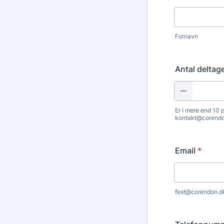
Fornavn
Antal deltag
Er I mere end 10 
kontakt@corendon.
Email
*
fest@corendon.d