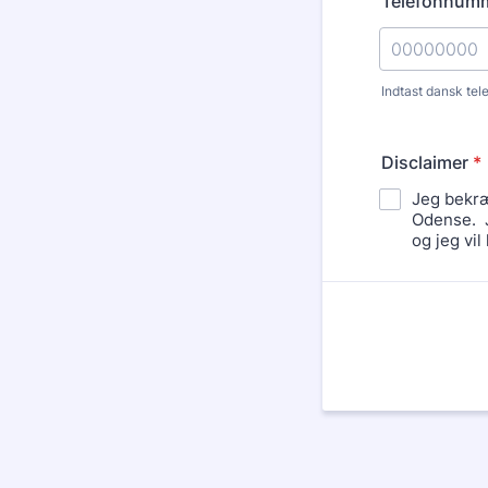
Telefonnum
Indtast dansk te
Format: 000
Disclaimer
*
Jeg bekræ
Odense. Je
og jeg vil