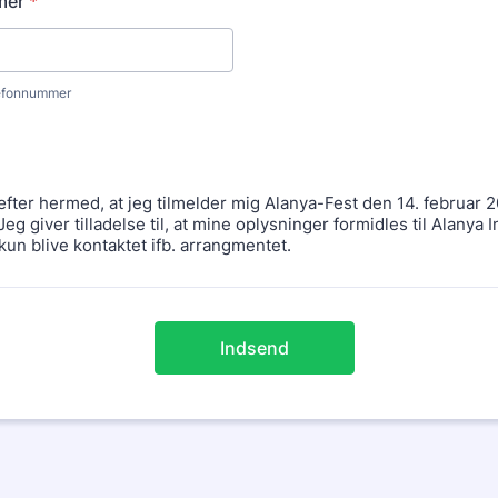
mer
*
lefonnummer
00000.
fter hermed, at jeg tilmelder mig Alanya-Fest den 14. februar 2
g giver tilladelse til, at mine oplysninger formidles til Alanya I
 kun blive kontaktet ifb. arrangmentet.
Indsend